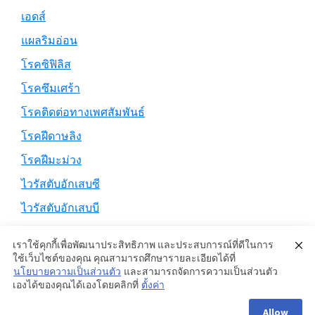
เอดส์
แผลริมอ่อน
โรคซิฟิลิส
โรคซึมเศร้า
โรคติดต่อทางเพศสัมพันธ์
โรคฝีดาษลิง
โรคฝีมะม่วง
ไวรัสตับอักเสบซี
ไวรัสตับอักเสบบี
เราใช้คุกกี้เพื่อพัฒนาประสิทธิภาพ และประสบการณ์ที่ดีในการ
ใช้เว็บไซต์ของคุณ คุณสามารถศึกษารายละเอียดได้ที่
นโยบายความเป็นส่วนตัว
และสามารถจัดการความเป็นส่วนตัว
Copyright © 2026 ·
Genesis Sample
on
Genesis Framework
·
เองได้ของคุณได้เองโดยคลิกที่
ตั้งค่า
WordPress
·
Log in
Allow