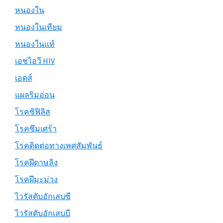
หนองใน
หนองในเทียม
หนองในแท้
เอชไอวี HIV
เอดส์
แผลริมอ่อน
โรคซิฟิลิส
โรคซึมเศร้า
โรคติดต่อทางเพศสัมพันธ์
โรคฝีดาษลิง
โรคฝีมะม่วง
ไวรัสตับอักเสบซี
ไวรัสตับอักเสบบี