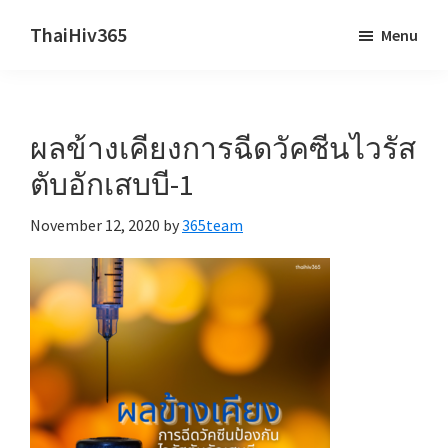
Skip
Skip
ThaiHiv365
Menu
to
to
Never
main
primary
leave
content
sidebar
someone
ผลข้างเคียงการฉีดวัคซีนไวรัส
behind.
ตับอักเสบบี-1
November 12, 2020
by
365team