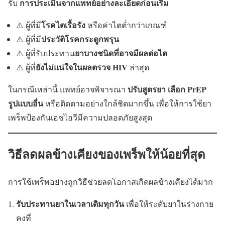
การประเมินจากแพทย์อย่างละเอียดก่อนเริ่ม
รับ
โรคไตเรื้อรัง
⚠️ ผู้ที่มี
หรือค่าไตต่ำกว่าเกณฑ์
ประวัติโรคกระดูกพรุน
⚠️ ผู้ที่มี
ยาบางชนิดที่อาจมีผลต่อไต
⚠️ ผู้ที่รับประทาน
ยังไม่แน่ใจในผลตรวจ HIV
⚠️ ผู้ที่
ล่าสุด
ปรับสูตรยา เลือก PrEP
ในกรณีเหล่านี้ แพทย์อาจพิจารณา
รูปแบบอื่น
หรือติดตามอย่างใกล้ชิดมากขึ้น เพื่อให้การใช้ยา
เพร็พป้องกันเอชไอวีมีความปลอดภัยสูงสุด
วิธีลดผลข้างเคียงของเพร็พให้น้อยที่สุด
การใช้เพร็พอย่างถูกวิธีช่วยลดโอกาสเกิดผลข้างเคียงได้มาก
รับประทานยาในเวลาเดิมทุกวัน
เพื่อให้ระดับยาในร่างกาย
คงที่