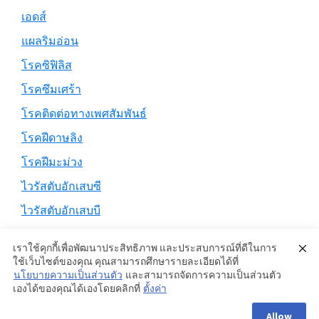
เอดส์
แผลริมอ่อน
โรคซิฟิลิส
โรคซึมเศร้า
โรคติดต่อทางเพศสัมพันธ์
โรคฝีดาษลิง
โรคฝีมะม่วง
ไวรัสตับอักเสบซี
ไวรัสตับอักเสบบี
เราใช้คุกกี้เพื่อพัฒนาประสิทธิภาพ และประสบการณ์ที่ดีในการ
ใช้เว็บไซต์ของคุณ คุณสามารถศึกษารายละเอียดได้ที่
นโยบายความเป็นส่วนตัว
และสามารถจัดการความเป็นส่วนตัว
Copyright © 2026 ·
Genesis Sample
on
Genesis Framework
·
เองได้ของคุณได้เองโดยคลิกที่
ตั้งค่า
WordPress
·
Log in
Allow