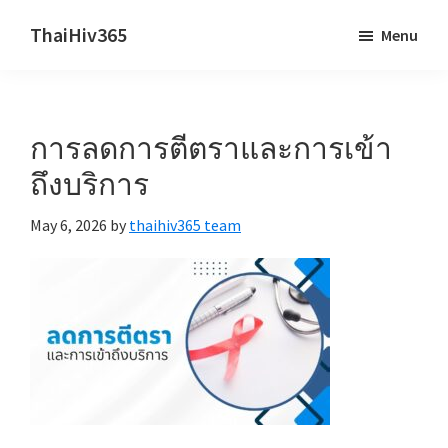
Skip
Skip
ThaiHiv365
Menu
to
to
Never
main
primary
leave
content
sidebar
someone
การลดการตีตราและการเข้า
behind.
ถึงบริการ
May 6, 2026
by
thaihiv365 team