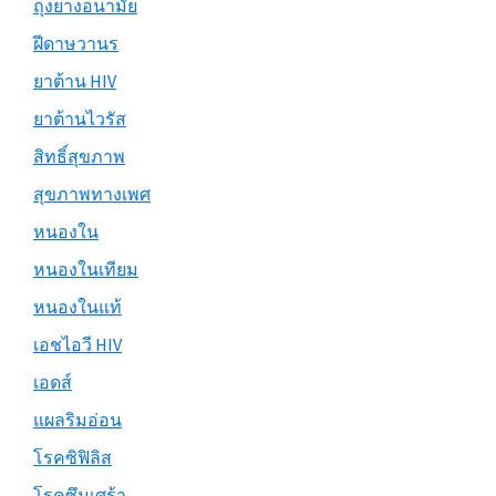
ถุงยางอนามัย
ฝีดาษวานร
ยาต้าน HIV
ยาต้านไวรัส
สิทธิ์สุขภาพ
สุขภาพทางเพศ
หนองใน
หนองในเทียม
หนองในแท้
เอชไอวี HIV
เอดส์
แผลริมอ่อน
โรคซิฟิลิส
โรคซึมเศร้า