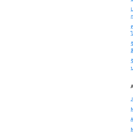
L
ก
ค
ร
ส
ร
J
M
A
M