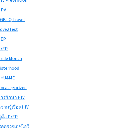
IV Prevention
HPV
GBTQ Travel
ove2Test
PEP
PrEP
ride Month
isterhood
U=U&ME
ncategorized
ารรักษา HIV
วามรู้เรื่อง HIV
ู่มือ PrEP
ุดตรวจเอชไอวี