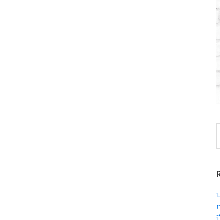
S
t
w
ป
ก
ป