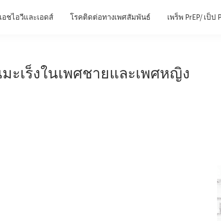
เอชไอวีและเอดส์
โรคติดต่อทางเพศสัมพันธ์
เพร็พ PrEP/ เป็ป 
กันมะเร็งในเพศชายและเพศหญิง