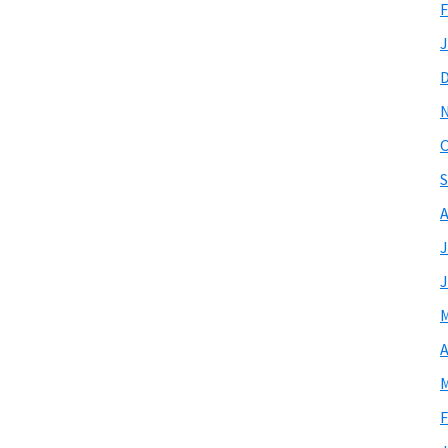
F
J
O
S
A
J
J
M
A
M
F