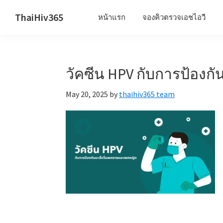
Skip
Skip
Skip
ThaiHiv365
หน้าแรก
จองคิวตรวจเอชไอวี
to
to
to
Never
primary
main
primary
leave
navigation
content
sidebar
someone
วัคซีน HPV กับการป้อง
behind.
May 20, 2025
by
thaihiv365 team