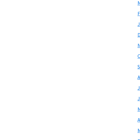
M
F
J
O
S
A
J
J
M
A
M