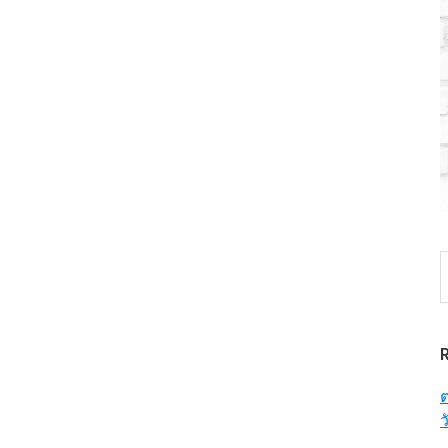
S
t
w
ต
ว