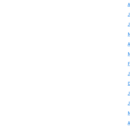
A
J
J
M
A
M
F
J
J
J
M
A