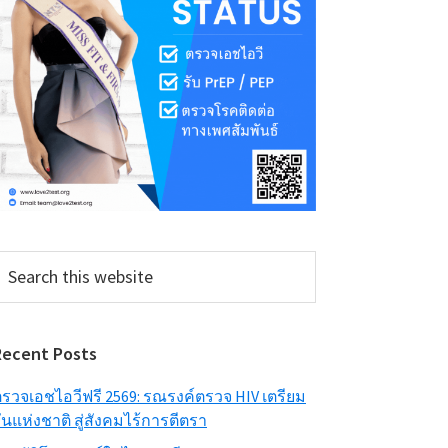
earch
his
ebsite
Recent Posts
รวจเอชไอวีฟรี 2569: รณรงค์ตรวจ HIV เตรียม
ันแห่งชาติ สู่สังคมไร้การตีตรา