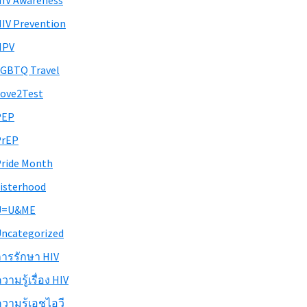
IV Awareness
IV Prevention
HPV
GBTQ Travel
ove2Test
PEP
PrEP
ride Month
isterhood
U=U&ME
ncategorized
ารรักษา HIV
วามรู้เรื่อง HIV
วามรู้เอชไอวี