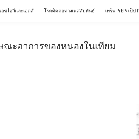
เอชไอวีและเอดส์
โรคติดต่อทางเพศสัมพันธ์
เพร็พ PrEP/ เป็ป 
ักษณะอาการของหนองในเทียม