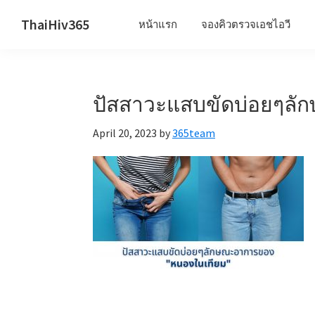
Skip
Skip
Skip
ThaiHiv365
หน้าแรก
จองคิวตรวจเอชไอวี
to
to
to
Never
primary
main
primary
leave
navigation
content
sidebar
someone
ปัสสาวะแสบขัดบ่อยๆล
behind.
April 20, 2023
by
365team