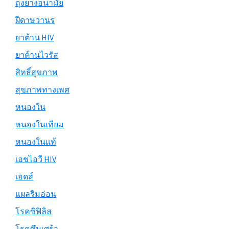
ถุงยางอนามัย
ฝีดาษวานร
ยาต้าน HIV
ยาต้านไวรัส
สิทธิ์สุขภาพ
สุขภาพทางเพศ
หนองใน
หนองในเทียม
หนองในแท้
เอชไอวี HIV
เอดส์
แผลริมอ่อน
โรคซิฟิลิส
โรคซึมเศร้า