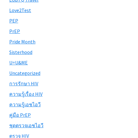
Love2Test
PEP
PrEP
Pride Month
Sisterhood
U=U&ME
Uncategorized
การรักษา HIV
ความรู้เรื่อง HIV
ความรู้เอชไอวี
คู่มือ PrEP
ชุดตรวจเอชไอวี
ตรวจ HIV