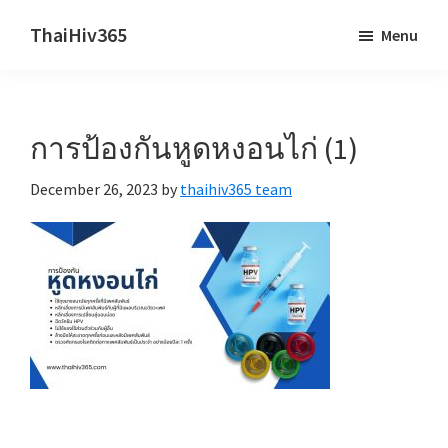
Skip
Skip
ThaiHiv365
Menu
to
to
Never
main
primary
leave
content
sidebar
someone
การป้องกันหูดหงอนไก่ (1)
behind.
December 26, 2023
by
thaihiv365 team