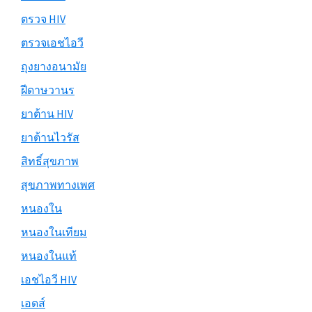
ตรวจ HIV
ตรวจเอชไอวี
ถุงยางอนามัย
ฝีดาษวานร
ยาต้าน HIV
ยาต้านไวรัส
สิทธิ์สุขภาพ
สุขภาพทางเพศ
หนองใน
หนองในเทียม
หนองในแท้
เอชไอวี HIV
เอดส์