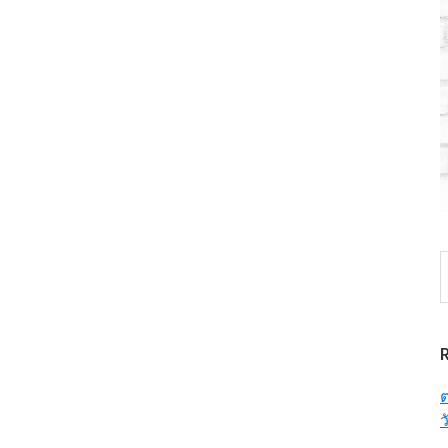
S
t
w
ต
ว