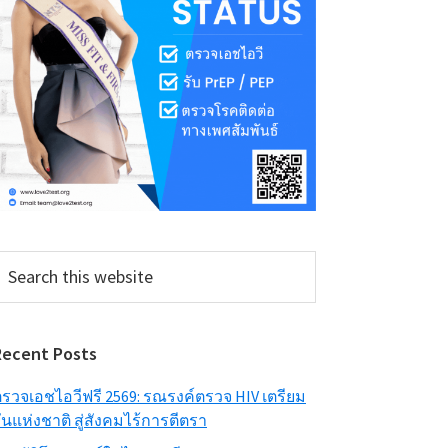
earch
his
ebsite
Recent Posts
รวจเอชไอวีฟรี 2569: รณรงค์ตรวจ HIV เตรียม
ันแห่งชาติ สู่สังคมไร้การตีตรา