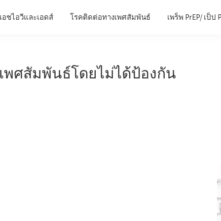
เอชไอวีและเอดส์
โรคติดต่อทางเพศสัมพันธ์
เพร็พ PrEP/ เป็ป 
พศสัมพันธ์โดยไม่ได้ป้องกัน