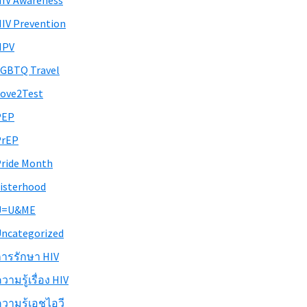
IV Awareness
IV Prevention
HPV
GBTQ Travel
ove2Test
PEP
PrEP
ride Month
isterhood
U=U&ME
ncategorized
ารรักษา HIV
วามรู้เรื่อง HIV
วามรู้เอชไอวี