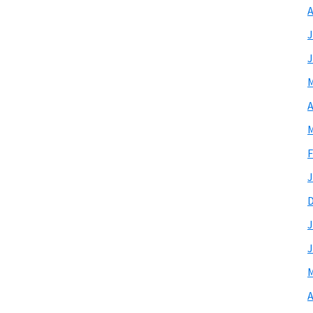
A
J
J
M
A
M
F
J
J
J
M
A