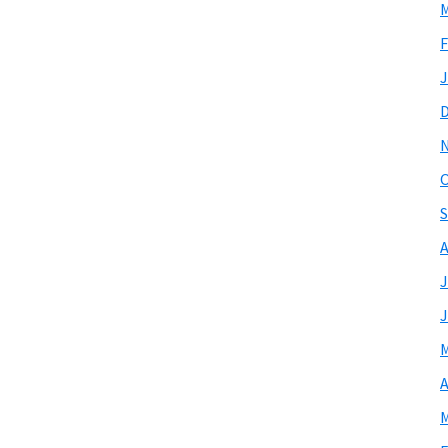
M
F
J
O
S
A
J
J
M
A
M