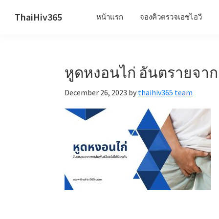
Skip
Skip
Skip
ThaiHiv365
หน้าแรก
จองคิวตรวจเอชไอวี
to
to
to
Never
primary
main
primary
leave
navigation
content
sidebar
someone
หูดหงอนไก่ อันตรายจากเ
behind.
December 26, 2023
by
thaihiv365 team