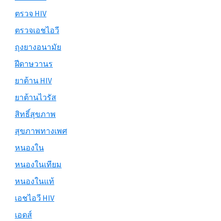
ตรวจ HIV
ตรวจเอชไอวี
ถุงยางอนามัย
ฝีดาษวานร
ยาต้าน HIV
ยาต้านไวรัส
สิทธิ์สุขภาพ
สุขภาพทางเพศ
หนองใน
หนองในเทียม
หนองในแท้
เอชไอวี HIV
เอดส์