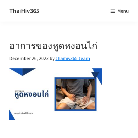
Skip
Skip
ThaiHiv365
Menu
to
to
Never
main
primary
leave
content
sidebar
someone
อาการของหูดหงอนไก่
behind.
December 26, 2023
by
thaihiv365 team