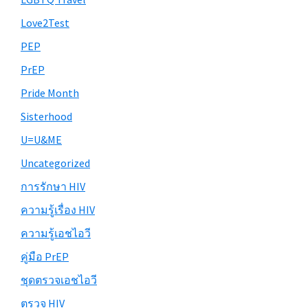
Love2Test
PEP
PrEP
Pride Month
Sisterhood
U=U&ME
Uncategorized
การรักษา HIV
ความรู้เรื่อง HIV
ความรู้เอชไอวี
คู่มือ PrEP
ชุดตรวจเอชไอวี
ตรวจ HIV