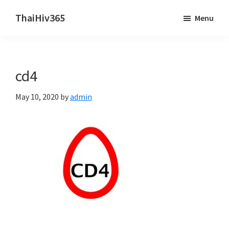
Skip
Skip
ThaiHiv365
Menu
to
to
Never
main
primary
leave
content
sidebar
someone
cd4
behind.
May 10, 2020
by
admin