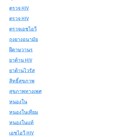
ตรวจ HIV
ตรวจ HIV
ตรวจเอชไอวี
ถุงยางอนามัย
ฝีดาษวานร
ยาต้าน HIV
ยาต้านไวรัส
สิทธิ์สุขภาพ
สุขภาพทางเพศ
หนองใน
หนองในเทียม
หนองในแท้
เอชไอวี HIV