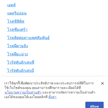
เอดส์
แผลริมอ่อน
โรคซิฟิลิส
โรคซึมเศร้า
โรคติดต่อทางเพศสัมพันธ์
โรคฝีดาษลิง
โรคฝีมะม่วง
ไวรัสตับอักเสบซี
ไวรัสตับอักเสบบี
เราใช้คุกกี้เพื่อพัฒนาประสิทธิภาพ และประสบการณ์ที่ดีในการ
ใช้เว็บไซต์ของคุณ คุณสามารถศึกษารายละเอียดได้ที่
นโยบายความเป็นส่วนตัว
และสามารถจัดการความเป็นส่วนตัว
Copyright © 2026 ·
Genesis Sample
on
Genesis Framework
·
เองได้ของคุณได้เองโดยคลิกที่
ตั้งค่า
WordPress
·
Log in
Allow