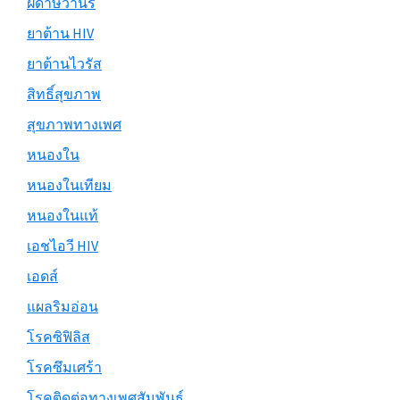
ฝีดาษวานร
ยาต้าน HIV
ยาต้านไวรัส
สิทธิ์สุขภาพ
สุขภาพทางเพศ
หนองใน
หนองในเทียม
หนองในแท้
เอชไอวี HIV
เอดส์
แผลริมอ่อน
โรคซิฟิลิส
โรคซึมเศร้า
โรคติดต่อทางเพศสัมพันธ์