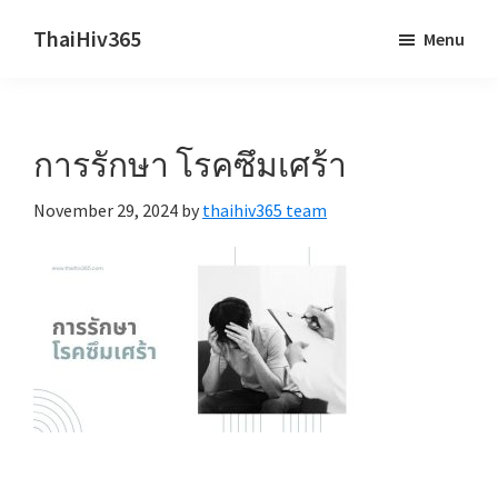
Skip
Skip
ThaiHiv365
Menu
to
to
Never
main
primary
leave
content
sidebar
someone
การรักษา โรคซึมเศร้า
behind.
November 29, 2024
by
thaihiv365 team