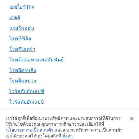
เอชไอวี HIV
เอดส์
แผลริมอ่อน
โรคซิฟิลิส
โรคซึมเศร้า
โรคติดต่อทางเพศสัมพันธ์
โรคฝีดาษลิง
โรคฝีมะม่วง
ไวรัสตับอักเสบซี
ไวรัสตับอักเสบบี
เราใช้คุกกี้เพื่อพัฒนาประสิทธิภาพ และประสบการณ์ที่ดีในการ
ใช้เว็บไซต์ของคุณ คุณสามารถศึกษารายละเอียดได้ที่
นโยบายความเป็นส่วนตัว
และสามารถจัดการความเป็นส่วนตัว
Copyright © 2026 ·
Genesis Sample
on
Genesis Framework
·
เองได้ของคุณได้เองโดยคลิกที่
ตั้งค่า
WordPress
·
Log in