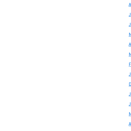
A
J
J
M
A
M
F
J
J
J
M
A