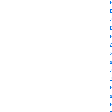
M
F
J
O
S
A
J
J
M
A
M