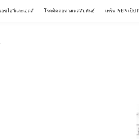
เอชไอวีและเอดส์
โรคติดต่อทางเพศสัมพันธ์
เพร็พ PrEP/ เป็ป 
V