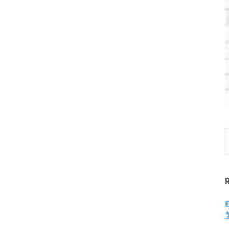
S
t
w
ต
ว