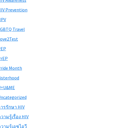
IV Awareness
IV Prevention
HPV
GBTQ Travel
ove2Test
PEP
PrEP
ride Month
isterhood
U=U&ME
ncategorized
ารรักษา HIV
วามรู้เรื่อง HIV
วามรู้เอชไอวี