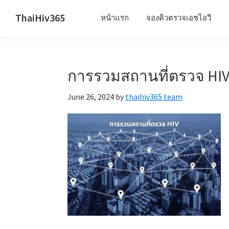
Skip
Skip
Skip
ThaiHiv365
หน้าแรก
จองคิวตรวจเอชไอวี
to
to
to
Never
primary
main
primary
leave
navigation
content
sidebar
someone
การรวมสถานที่ตรวจ HI
behind.
June 26, 2024
by
thaihiv365 team