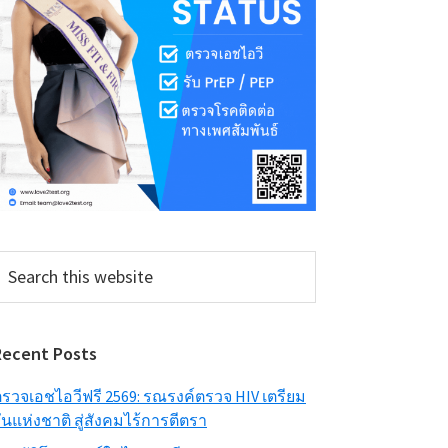
earch
his
ebsite
Recent Posts
รวจเอชไอวีฟรี 2569: รณรงค์ตรวจ HIV เตรียม
ันแห่งชาติ สู่สังคมไร้การตีตรา