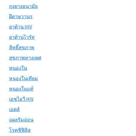
ถุงยางอนามัย
ฝีดาษวานร
ยาต้าน HIV
ยาต้านไวรัส
สิทธิ์สุขภาพ
สุขภาพทางเพศ
หนองใน
หนองในเทียม
หนองในแท้
เอชไอวี HIV
เอดส์
แผลริมอ่อน
โรคซิฟิลิส