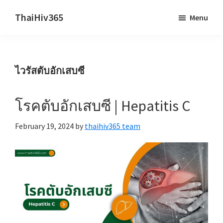
Skip
Skip
ThaiHiv365
Menu
to
to
Never
main
primary
leave
content
sidebar
someone
ไวรัสตับอักเสบซี
behind.
โรคตับอักเสบซี | Hepatitis C
February 19, 2024
by
thaihiv365 team