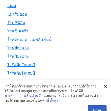
เอดส์
แผลริมอ่อน
โรคซิฟิลิส
โรคซึมเศร้า
โรคติดต่อทางเพศสัมพันธ์
โรคฝีดาษลิง
โรคฝีมะม่วง
ไวรัสตับอักเสบซี
ไวรัสตับอักเสบบี
เราใช้คุกกี้เพื่อพัฒนาประสิทธิภาพ และประสบการณ์ที่ดีในการ
ใช้เว็บไซต์ของคุณ คุณสามารถศึกษารายละเอียดได้ที่
นโยบายความเป็นส่วนตัว
และสามารถจัดการความเป็นส่วนตัว
Copyright © 2026 ·
Genesis Sample
on
Genesis Framework
·
เองได้ของคุณได้เองโดยคลิกที่
ตั้งค่า
WordPress
·
Log in
Allow