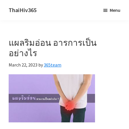
Skip
Skip
ThaiHiv365
Menu
to
to
Never
main
primary
leave
content
sidebar
someone
แผลริมอ่อน อารการเป็น
behind.
อย่างไร
March 22, 2023
by
365team