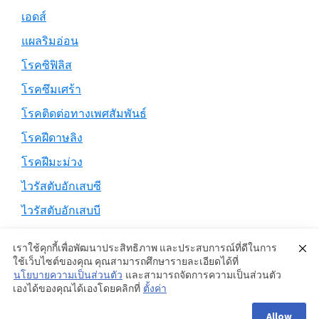
เอดส์
แผลริมอ่อน
โรคซิฟิลิส
โรคซึมเศร้า
โรคติดต่อทางเพศสัมพันธ์
โรคฝีดาษลิง
โรคฝีมะม่วง
ไวรัสตับอักเสบซี
ไวรัสตับอักเสบบี
เราใช้คุกกี้เพื่อพัฒนาประสิทธิภาพ และประสบการณ์ที่ดีในการ
ใช้เว็บไซต์ของคุณ คุณสามารถศึกษารายละเอียดได้ที่
นโยบายความเป็นส่วนตัว
และสามารถจัดการความเป็นส่วนตัว
Copyright © 2026 ·
Genesis Sample
on
Genesis Framework
·
เองได้ของคุณได้เองโดยคลิกที่
ตั้งค่า
WordPress
·
Log in
Allow