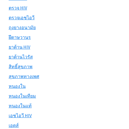
ตรวจ HIV
ตรวจเอชไอวี
ถุงยางอนามัย
ฝีดาษวานร
ยาต้าน HIV
ยาต้านไวรัส
สิทธิ์สุขภาพ
สุขภาพทางเพศ
หนองใน
หนองในเทียม
หนองในแท้
เอชไอวี HIV
เอดส์