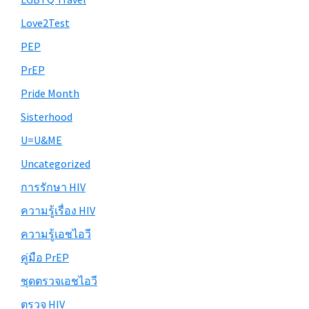
Love2Test
PEP
PrEP
Pride Month
Sisterhood
U=U&ME
Uncategorized
การรักษา HIV
ความรู้เรื่อง HIV
ความรู้เอชไอวี
คู่มือ PrEP
ชุดตรวจเอชไอวี
ตรวจ HIV