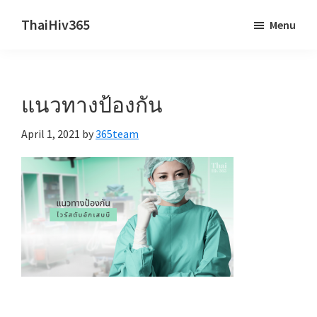
Skip
Skip
ThaiHiv365
Menu
to
to
Never
main
primary
leave
content
sidebar
someone
แนวทางป้องกัน
behind.
April 1, 2021
by
365team