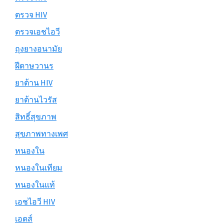
ตรวจ HIV
ตรวจเอชไอวี
ถุงยางอนามัย
ฝีดาษวานร
ยาต้าน HIV
ยาต้านไวรัส
สิทธิ์สุขภาพ
สุขภาพทางเพศ
หนองใน
หนองในเทียม
หนองในแท้
เอชไอวี HIV
เอดส์