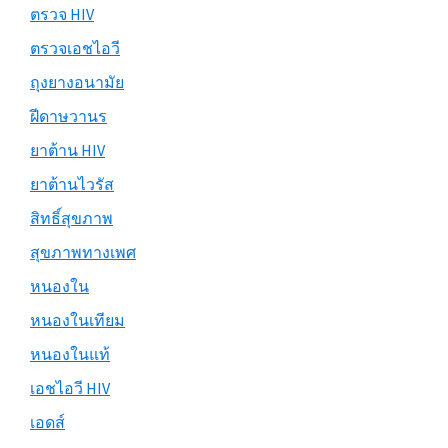
ตรวจ HIV
ตรวจเอชไอวี
ถุงยางอนามัย
ฝีดาษวานร
ยาต้าน HIV
ยาต้านไวรัส
สิทธิ์สุขภาพ
สุขภาพทางเพศ
หนองใน
หนองในเทียม
หนองในแท้
เอชไอวี HIV
เอดส์