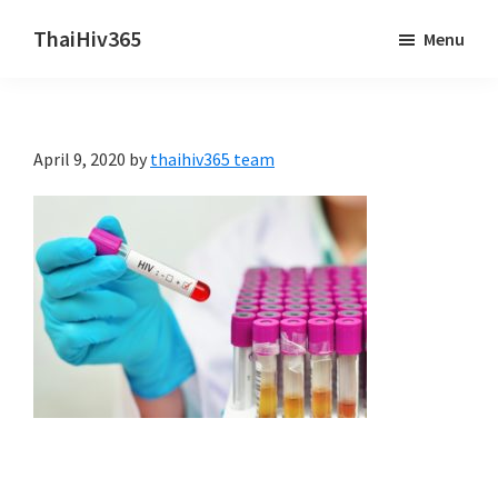
Skip
Skip
ThaiHiv365
Menu
to
to
Never
main
primary
leave
content
sidebar
someone
April 9, 2020
by
thaihiv365 team
behind.