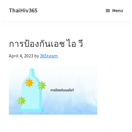
Skip
Skip
ThaiHiv365
Menu
to
to
Never
main
primary
leave
content
sidebar
someone
การป้องกันเอช ไอ วี
behind.
April 4, 2023
by
365team