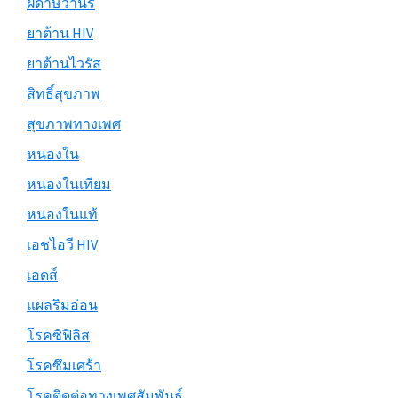
ฝีดาษวานร
ยาต้าน HIV
ยาต้านไวรัส
สิทธิ์สุขภาพ
สุขภาพทางเพศ
หนองใน
หนองในเทียม
หนองในแท้
เอชไอวี HIV
เอดส์
แผลริมอ่อน
โรคซิฟิลิส
โรคซึมเศร้า
โรคติดต่อทางเพศสัมพันธ์