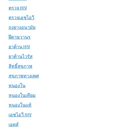
ตรวจ HIV
ตรวจเอชไอวี
ถุงยางอนามัย
ฝีดาษวานร
ยาต้าน HIV
ยาต้านไวรัส
สิทธิ์สุขภาพ
สุขภาพทางเพศ
หนองใน
หนองในเทียม
หนองในแท้
เอชไอวี HIV
เอดส์