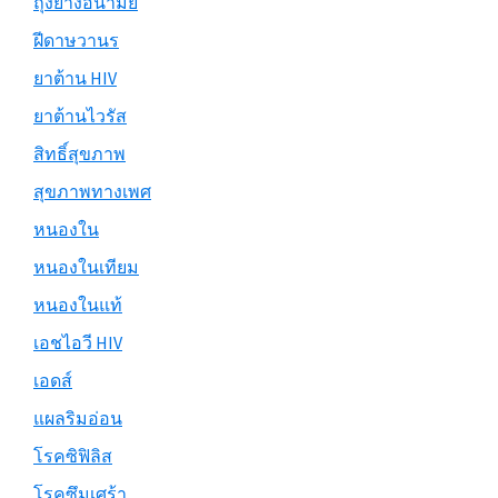
ถุงยางอนามัย
ฝีดาษวานร
ยาต้าน HIV
ยาต้านไวรัส
สิทธิ์สุขภาพ
สุขภาพทางเพศ
หนองใน
หนองในเทียม
หนองในแท้
เอชไอวี HIV
เอดส์
แผลริมอ่อน
โรคซิฟิลิส
โรคซึมเศร้า