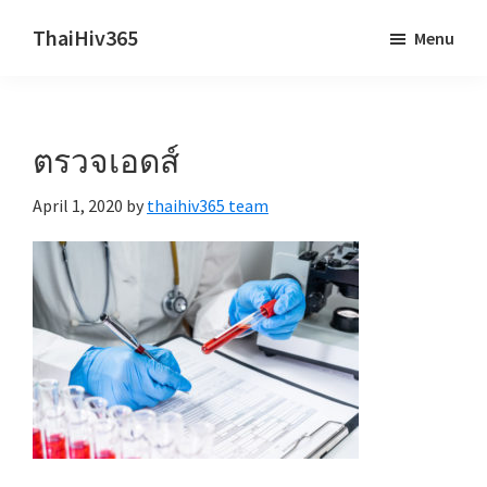
Skip
Skip
ThaiHiv365
Menu
to
to
Never
main
primary
leave
content
sidebar
someone
ตรวจเอดส์
behind.
April 1, 2020
by
thaihiv365 team