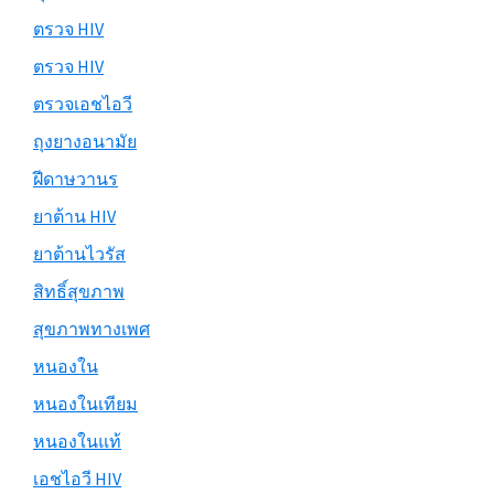
ตรวจ HIV
ตรวจ HIV
ตรวจเอชไอวี
ถุงยางอนามัย
ฝีดาษวานร
ยาต้าน HIV
ยาต้านไวรัส
สิทธิ์สุขภาพ
สุขภาพทางเพศ
หนองใน
หนองในเทียม
หนองในแท้
เอชไอวี HIV