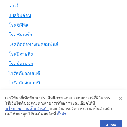
เอดส์
แผลริมอ่อน
โรคซิฟิลิส
โรคซึมเศร้า
โรคติดต่อทางเพศสัมพันธ์
โรคฝีดาษลิง
โรคฝีมะม่วง
ไวรัสตับอักเสบซี
ไวรัสตับอักเสบบี
เราใช้คุกกี้เพื่อพัฒนาประสิทธิภาพ และประสบการณ์ที่ดีในการ
ใช้เว็บไซต์ของคุณ คุณสามารถศึกษารายละเอียดได้ที่
นโยบายความเป็นส่วนตัว
และสามารถจัดการความเป็นส่วนตัว
Copyright © 2026 ·
Genesis Sample
on
Genesis Framework
·
เองได้ของคุณได้เองโดยคลิกที่
ตั้งค่า
WordPress
·
Log in
Allow