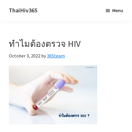
Skip
Skip
ThaiHiv365
Menu
to
to
Never
main
primary
leave
content
sidebar
someone
ทำไมต้องตรวจ HIV
behind.
October 3, 2022
by
365team