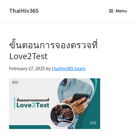
Skip
Skip
ThaiHiv365
Menu
to
to
Never
main
primary
leave
content
sidebar
someone
ขั้นตอนการจองตรวจที่
behind.
Love2Test
February 27, 2025
by
thaihiv365 team