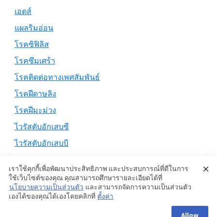
เอดส์
แผลริมอ่อน
โรคซิฟิลิส
โรคซึมเศร้า
โรคติดต่อทางเพศสัมพันธ์
โรคฝีดาษลิง
โรคฝีมะม่วง
ไวรัสตับอักเสบซี
ไวรัสตับอักเสบบี
เราใช้คุกกี้เพื่อพัฒนาประสิทธิภาพ และประสบการณ์ที่ดีในการ
ใช้เว็บไซต์ของคุณ คุณสามารถศึกษารายละเอียดได้ที่
นโยบายความเป็นส่วนตัว
และสามารถจัดการความเป็นส่วนตัว
Copyright © 2026 ·
Genesis Sample
on
Genesis Framework
·
เองได้ของคุณได้เองโดยคลิกที่
ตั้งค่า
WordPress
·
Log in
Allow