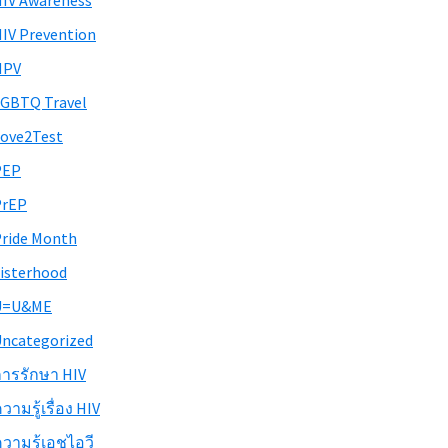
IV Awareness
IV Prevention
HPV
GBTQ Travel
ove2Test
PEP
PrEP
ride Month
isterhood
U=U&ME
ncategorized
ารรักษา HIV
วามรู้เรื่อง HIV
วามรู้เอชไอวี