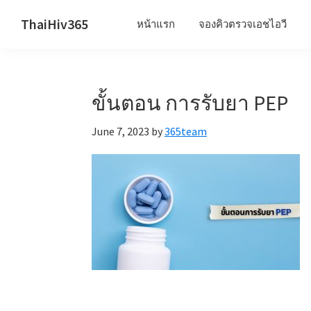
Skip
Skip
Skip
ThaiHiv365
หน้าแรก
จองคิวตรวจเอชไอวี
to
to
to
Never
primary
main
primary
leave
navigation
content
sidebar
someone
ขั้นตอน การรับยา PEP
behind.
June 7, 2023
by
365team