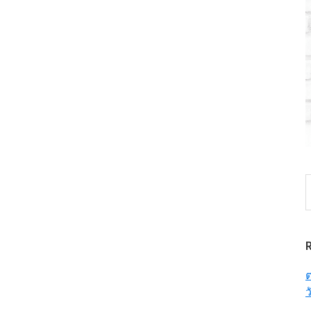
S
t
w
ต
ว