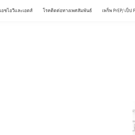
เอชไอวีและเอดส์
โรคติดต่อทางเพศสัมพันธ์
เพร็พ PrEP/ เป็ป 