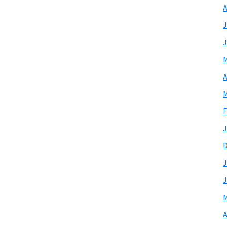
A
J
J
M
A
M
F
J
J
J
M
A