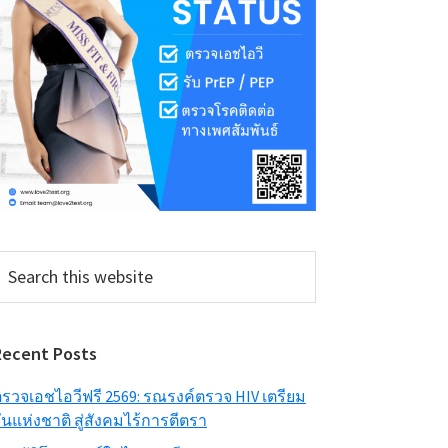
earch
his
ebsite
Recent Posts
รวจเอชไอวีฟรี 2569: รณรงค์ตรวจ HIV เตรียม
ันแห่งชาติ สู่สังคมไร้การตีตรา