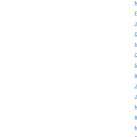
M
F
J
O
S
A
J
J
M
A
M