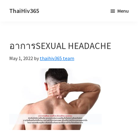
Skip
Skip
ThaiHiv365
Menu
to
to
Never
main
primary
leave
content
sidebar
someone
อาการSEXUAL HEADACHE
behind.
May 1, 2022
by
thaihiv365 team