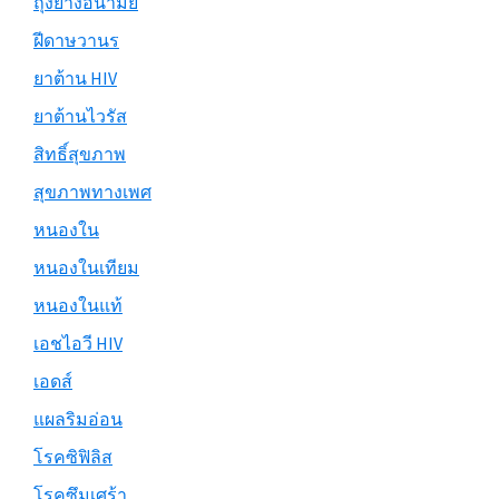
ถุงยางอนามัย
ฝีดาษวานร
ยาต้าน HIV
ยาต้านไวรัส
สิทธิ์สุขภาพ
สุขภาพทางเพศ
หนองใน
หนองในเทียม
หนองในแท้
เอชไอวี HIV
เอดส์
แผลริมอ่อน
โรคซิฟิลิส
โรคซึมเศร้า