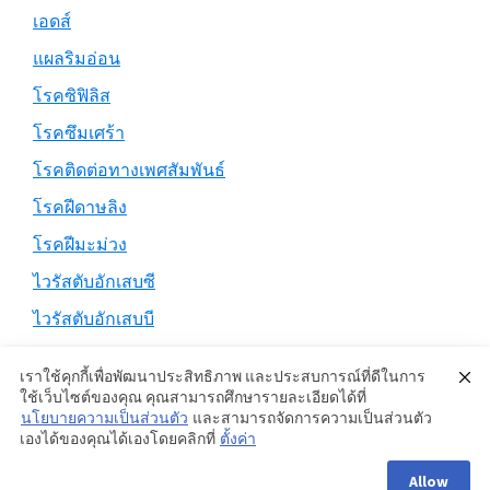
เอดส์
แผลริมอ่อน
โรคซิฟิลิส
โรคซึมเศร้า
โรคติดต่อทางเพศสัมพันธ์
โรคฝีดาษลิง
โรคฝีมะม่วง
ไวรัสตับอักเสบซี
ไวรัสตับอักเสบบี
เราใช้คุกกี้เพื่อพัฒนาประสิทธิภาพ และประสบการณ์ที่ดีในการ
ใช้เว็บไซต์ของคุณ คุณสามารถศึกษารายละเอียดได้ที่
นโยบายความเป็นส่วนตัว
และสามารถจัดการความเป็นส่วนตัว
Copyright © 2026 ·
Genesis Sample
on
Genesis Framework
·
เองได้ของคุณได้เองโดยคลิกที่
ตั้งค่า
WordPress
·
Log in
Allow