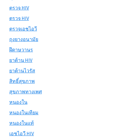
ตรวจ HIV
ตรวจ HIV
ตรวจเอชไอวี
ถุงยางอนามัย
ฝีดาษวานร
ยาต้าน HIV
ยาต้านไวรัส
สิทธิ์สุขภาพ
สุขภาพทางเพศ
หนองใน
หนองในเทียม
หนองในแท้
เอชไอวี HIV