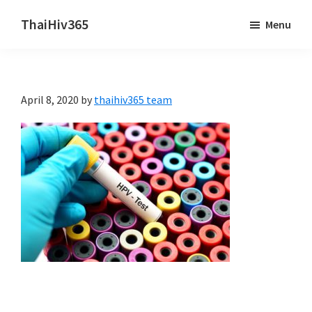
Skip
Skip
ThaiHiv365
Menu
to
to
Never
main
primary
leave
content
sidebar
someone
April 8, 2020
by
thaihiv365 team
behind.