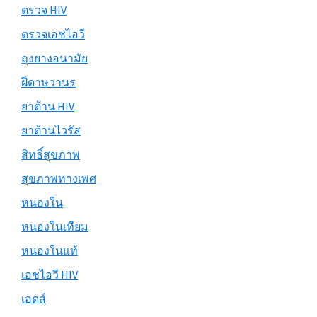
ตรวจ HIV
ตรวจเอชไอวี
ถุงยางอนามัย
ฝีดาษวานร
ยาต้าน HIV
ยาต้านไวรัส
สิทธิ์สุขภาพ
สุขภาพทางเพศ
หนองใน
หนองในเทียม
หนองในแท้
เอชไอวี HIV
เอดส์