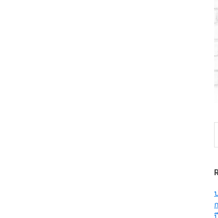
S
t
w
ป
ก
ป