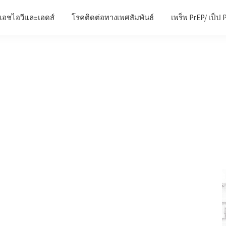
เอชไอวีและเอดส์
โรคติดต่อทางเพศสัมพันธ์
เพร็พ PrEP/ เป็ป 