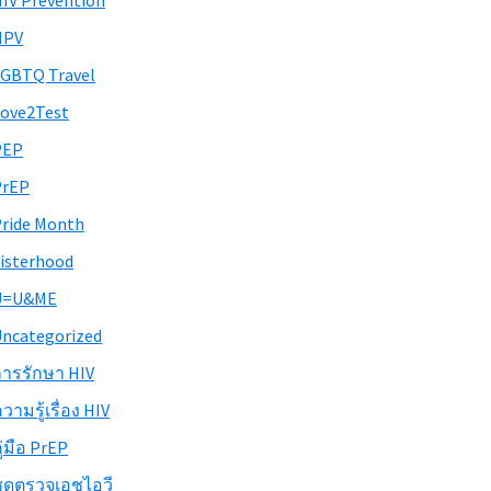
IV Prevention
HPV
GBTQ Travel
ove2Test
PEP
PrEP
ride Month
isterhood
U=U&ME
ncategorized
ารรักษา HIV
วามรู้เรื่อง HIV
ู่มือ PrEP
ุดตรวจเอชไอวี