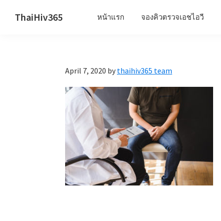
Skip
Skip
Skip
ThaiHiv365
หน้าแรก
จองคิวตรวจเอชไอวี
to
to
to
Never
primary
main
primary
leave
navigation
content
sidebar
someone
April 7, 2020
by
thaihiv365 team
behind.