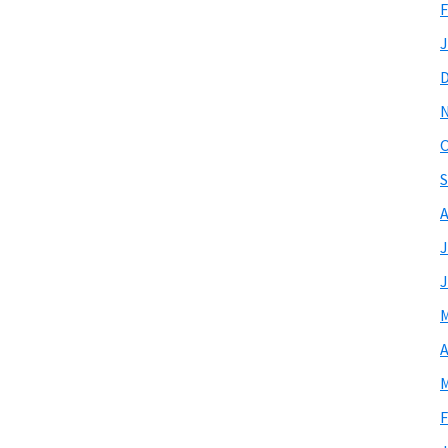
F
J
O
S
A
J
J
M
A
M
F