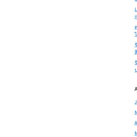
L
ก
ค
ร
ส
ร
J
M
A
M