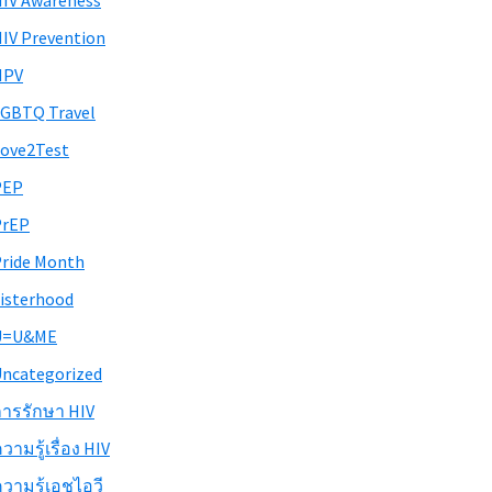
IV Awareness
IV Prevention
HPV
GBTQ Travel
ove2Test
PEP
PrEP
ride Month
isterhood
U=U&ME
ncategorized
ารรักษา HIV
วามรู้เรื่อง HIV
วามรู้เอชไอวี