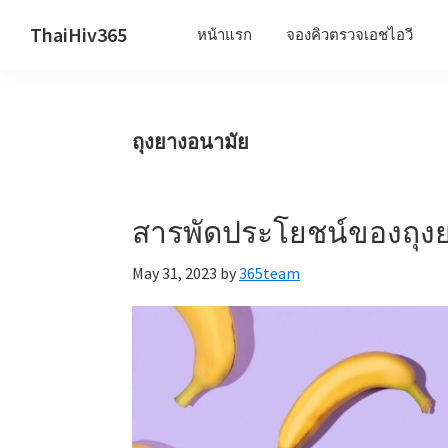
Skip
Skip
Skip
ThaiHiv365
หน้าแรก
จองคิวตรวจเอชไอวี
to
to
to
Never
primary
main
primary
leave
navigation
content
sidebar
someone
ถุงยางอนามัย
behind.
สารพัดประโยชน์ของถุง
May 31, 2023
by
365team