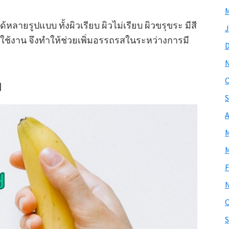
M
หลายรูปแบบ ทั้งผิวเรียบ ผิวไม่เรียบ ผิวขรุขระ มีสี
J
ู้ใช้งาน จึงทำให้ช่วยเพิ่มอรรถรสในระหว่างการมี
O
ย
S
A
M
M
F
O
S