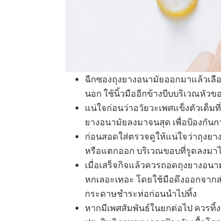
ฉีกซองถุงยางอนามัยออกมาแล้วเลือกด
นอก ใช้นิ้วมืออีกข้างบีบบริเวณหัวข
แน่ใจก่อนว่าอวัยวะเพศแข็งตัวเต็มที
ยางอนามัยลงมาจนสุด เพื่อป้องกัน
ก่อนสอดใส่ตรวจดูให้แน่ใจว่าถุงยา
หรือแตกออก บริเวณขอบที่รูดลงมาไ
เมื่อเสร็จกิจแล้วควรถอดถุงยางอนามั
หกเลอะเทอะ โดยใช้มือดึงออกจากส
กระดาษชำระห่อก่อนนำไปทิ้ง
หากมีเพศสัมพันธ์ในยกต่อไป ควรทิ้งถ