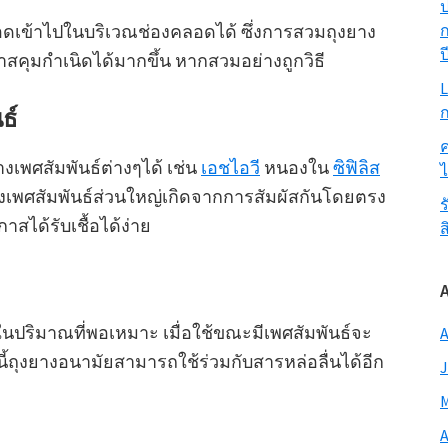
ป
ก
ดลอดเข้าไปในบริเวณช่องคลอดได้ ซึ่งการสวมถุงยาง
ป
สคุมกำเนิดได้มากขึ้น หากสวมอย่างถูกวิธี
L
ก
ธ์
ค
เพศสัมพันธ์ต่างๆได้ เช่น
เอชไอวี
หนองใน
ซิฟิลิส
างเพศสัมพันธ์ส่วนใหญ่เกิดจากการสัมผัสกันโดยตรง
ร
สได้รับเชื้อได้ง่าย
ส
นปริมาณที่พอเหมาะ เมื่อใช้ขณะมีเพศสัมพันธ์จะ
A
ี้ถุงยางอนามัยสามารถใช้ร่วมกับสารหล่อลื่นได้อีก
J
M
A