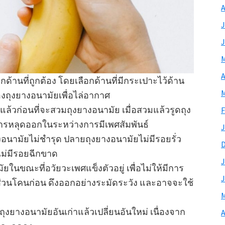
A
J
J
M
A
้านที่ถูกต้อง โดยเลือกด้านที่มีกระเปาะไว้ด้าน
M
องถุงยางอนามัยเพื่อไล่อากาศ
่แล้วก่อนที่จะสวมถุงยางอนามัย เมื่อสวมแล้วรูดถุง
F
การหลุดออกในระหว่างการมีเพศสัมพันธ์
J
งอนามัยไม่ชำรุด ปลายถุงยางอนามัยไม่มีรอยรั่ว
ม่มีรอยฉีกขาด
J
ยในขณะที่อวัยวะเพศแข็งตัวอยู่ เพื่อไม่ให้มีการ
J
่วนโคนก่อน ดึงออกอย่างระมัดระวัง และอาจจะใช้
M
ุงยางอนามัยอันเก่าแล้วเปลี่ยนอันใหม่ เนื่องจาก
A