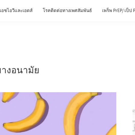
เอชไอวีและเอดส์
โรคติดต่อทางเพศสัมพันธ์
เพร็พ PrEP/ เป็ป 
ยางอนามัย