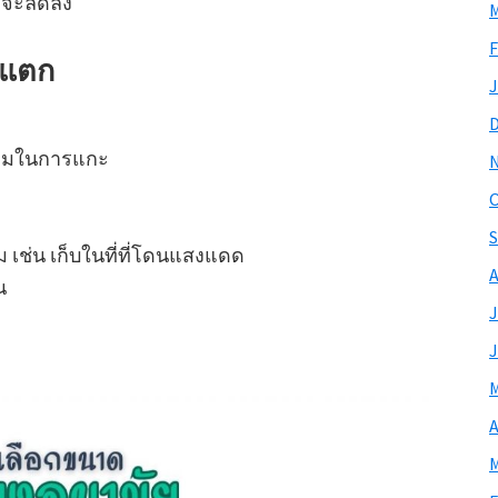
รคจะลดลง
M
F
ยแตก
J
มีคมในการแกะ
O
S
ม เช่น เก็บในที่ที่โดนแสงแดด
A
น
J
J
M
A
M