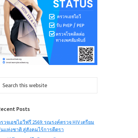
earch
his
ebsite
Recent Posts
รวจเอชไอวีฟรี 2569: รณรงค์ตรวจ HIV เตรียม
ันแห่งชาติ สู่สังคมไร้การตีตรา