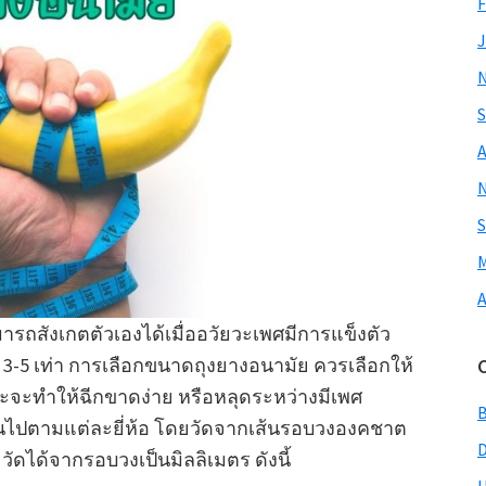
F
J
S
A
S
M
A
รถสังเกตตัวเองได้เมื่ออวัยวะเพศมีการแข็งตัว
ม 3-5 เท่า การเลือกขนาดถุงยางอนามัย ควรเลือกให้
าะจะทำให้ฉีกขาดง่าย หรือหลุดระหว่างมีเพศ
ันไปตามแต่ละยี่ห้อ โดยวัดจากเส้นรอบวงองคชาต
ัดได้จากรอบวงเป็นมิลลิเมตร ดังนี้