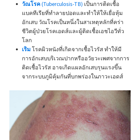
วัณโรค
(Tuberculosis-TB)
เป็นการติดเชื้อ
แบคทีเรียที่ทำลายปอดและทำให้ให้เยื่อหุ้ม
อักเสบ วัณโรคเป็นหนึ่งในสาเหตุหลักที่คร่า
ชีวิตผู้ป่วยโรคเอดส์และผู้ติดเชื้อเอชไอวีทั่ว
โลก
เริม
โรคผิวหนังที่เกิดจากเชื้อไวรัส ทำให้มี
การอักเสบบริเวณปากหรืออวัยวะเพศจากการ
ติดเชื้อไวรัส อาจเกิดแผลอักเสบรุนแรงขึ้น
จากระบบภูมิคุ้มกันที่บกพร่องในภาวะเอดส์