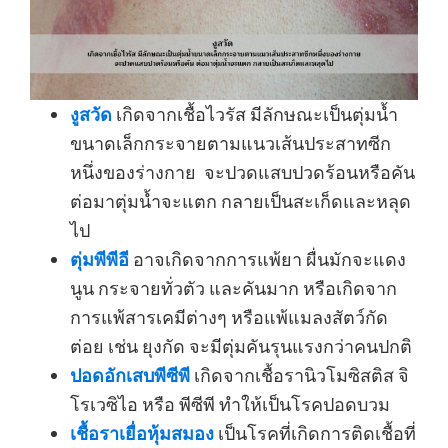
งูสวัด
เกิดจากเชื้อไวรัส มีลักษณะเป็นตุ่มน้ำ
ขนาดเล็กกระจายตามแนวเส้นประสาทซีก
หนึ่งของร่างกาย จะปวดแสบปวดร้อนหรือคัน
ต่อมาตุ่มน้ำจะแตก กลายเป็นสะเก็ดและหลุด
ไป
ตุ่มพีพีอี
อาจเกิดจากการแพ้ยา ผื่นมักจะแดง
นูน กระจายทั่วตัว และคันมาก หรือเกิดจาก
การแพ้สารเคมีต่างๆ หรือแพ้แมลงสัตว์กัด
ต่อย เช่น ยุงกัด จะมีตุ่มคันรุนแรงกว่าคนปกติ
ปอดอักเสบพีซีพี
เกิดจากเชื้อรานิวโมซิสติส จิ
โรเวซิไอ หรือ พีซีพี ทำให้เป็นโรคปอดบวม
เชื้อราเยื่อหุ้มสมอง
เป็นโรคที่เกิดการติดเชื้อที่