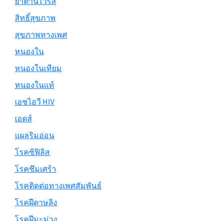
ยาต้านไวรัส
สิทธิ์สุขภาพ
สุขภาพทางเพศ
หนองใน
หนองในเทียม
หนองในแท้
เอชไอวี HIV
เอดส์
แผลริมอ่อน
โรคซิฟิลิส
โรคซึมเศร้า
โรคติดต่อทางเพศสัมพันธ์
โรคฝีดาษลิง
โรคฝีมะม่วง