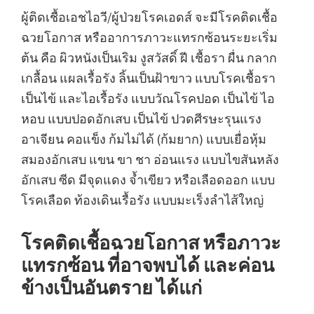
ผู้ติดเชื้อเอชไอวี/ผู้ป่วยโรคเอดส์ จะมีโรคติดเชื้อ
ฉวยโอกาส หรืออาการภาวะแทรกซ้อนระยะเริ่ม
ต้น คือ ผิวหนังเป็นเริม งูสวัสดิ์ ฝี เชื้อรา ผื่น กลาก
เกลื้อน แผลเรื้อรัง ลิ้นเป็นฝ้าขาว แบบโรคเชื้อรา
เป็นไข้ และไอเรื้อรัง แบบวัณโรคปอด เป็นไข้ ไอ
หอบ แบบปอดอักเสบ เป็นไข้ ปวดศีรษะรุนแรง
อาเจียน คอแข็ง ก้มไม่ได้ (ก้มยาก) แบบเยื่อหุ้ม
สมองอักเสบ แขน ขา ชา อ่อนแรง แบบไขสันหลัง
อักเสบ ซีด มีจุดแดง จ้ำเขียว หรือเลือดออก แบบ
โรคเลือด ท้องเดินเรื้อรัง แบบมะเร็งลำไส้ใหญ่
โรคติดเชื้อฉวยโอกาส หรือภาวะ
แทรกซ้อน ที่อาจพบได้ และค่อน
ข้างเป็นอันตราย ได้แก่