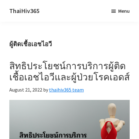
Skip
Skip
ThaiHiv365
Menu
to
to
Never
main
primary
leave
content
sidebar
someone
ผู้ติดเชื้อเอชไอวี
behind.
สิทธิประโยชน์การบริการผู้ติด
เชื้อเอชไอวีและผู้ป่วยโรคเอดส์
August 21, 2022
by
thaihiv365 team