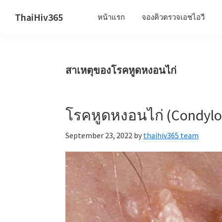
Skip
Skip
Skip
ThaiHiv365
หน้าแรก
จองคิวตรวจเอชไอวี
to
to
to
Never
primary
main
primary
leave
navigation
content
sidebar
someone
สาเหตุของโรคหูดหงอนไก่
behind.
โรคหูดหงอนไก่ (Condyl
September 23, 2022
by
thaihiv365 team