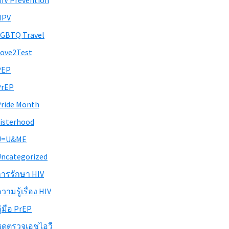
IV Prevention
HPV
GBTQ Travel
ove2Test
PEP
PrEP
ride Month
isterhood
U=U&ME
ncategorized
ารรักษา HIV
วามรู้เรื่อง HIV
ู่มือ PrEP
ุดตรวจเอชไอวี