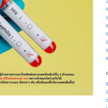
J
S
A
S
M
A
H