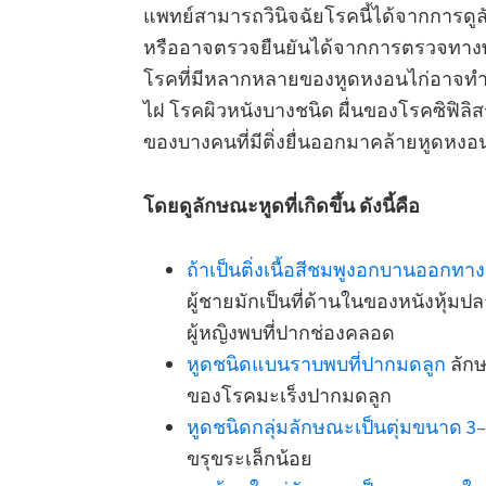
แพทย์สามารถวินิจฉัยโรคนี้ได้จากการดู
หรืออาจตรวจยืนยันได้จากการตรวจทางพย
โรคที่มีหลากหลายของหูดหงอนไก่อาจทำให้
ไฝ โรคผิวหนังบางชนิด ผื่นของโรคซิฟิลิส
ของบางคนที่มีติ่งยื่นออกมาคล้ายหูดหงอ
โดยดูลักษณะหูดที่เกิดขึ้น ดังนี้คือ
ถ้าเป็นติ่งเนื้อสีชมพูงอกบานออกท
ผู้ชายมักเป็นที่ด้านในของหนังหุ้
ผู้หญิงพบที่ปากช่องคลอด
หูดชนิดแบนราบพบที่ปากมดลูก
ลักษ
ของโรคมะเร็งปากมดลูก
หูดชนิดกลุ่มลักษณะเป็นตุ่มขนาด 3–
ขรุขระเล็กน้อย