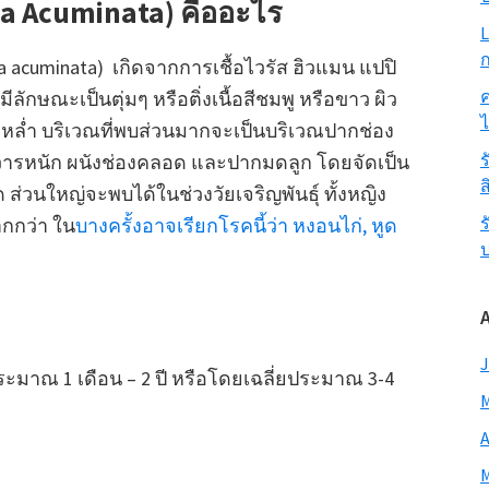
a Acuminata) คืออะไร
L
ก
ma acuminata) เกิดจากการเชื้อไวรัส ฮิวแมน แปปิ
ค
ลักษณะเป็นตุ่มๆ หรือติ่งเนื้อสีชมพู หรือขาว ผิว
หล่ำ บริเวณที่พบส่วนมากจะเป็นบริเวณปากช่อง
ร
ารหนัก ผนังช่องคลอด และปากมดลูก โดยจัดเป็น
ส
ด ส่วนใหญ่จะพบได้ในช่วงวัยเจริญพันธุ์ ทั้งหญิง
ร
กกว่า ใน
บางครั้งอาจเรียกโรคนี้ว่า หงอนไก่, หูด
J
ระมาณ 1 เดือน – 2 ปี หรือโดยเฉลี่ยประมาณ 3-4
M
A
M