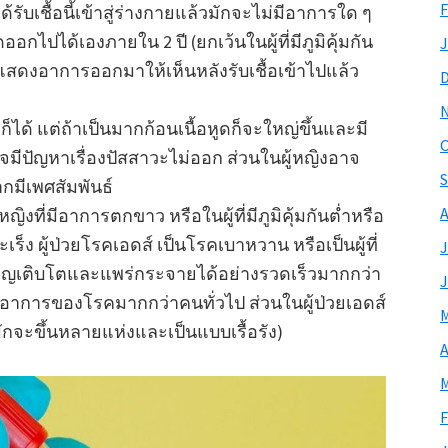
F
ด้รับเชื้อนี้เข้าสู่ร่างกายแล้วมักจะไม่มีอาการใด ๆ
อกไปได้เองภายใน 2 ปี (ยกเว้นในผู้ที่มีภูมิคุ้มกัน
J
่อาจแสดงอาการออกมาให้เห็นหลังรับเชื้อเข้าไปแล้ว
็ได้ แต่ถ้าเป็นมากก้อนเนื้อหูดก็จะใหญ่ขึ้นและมี
O
จมีปัญหาเรื่องปัสสาวะไม่ออก ส่วนในผู้หญิงอาจ
S
กมีเพศสัมพันธ์
A
งที่มีอาการตกขาว หรือในผู้ที่มีภูมิคุ้มกันต่ำหรือ
ยมะเร็ง ผู้ป่วยโรคเอดส์ เป็นโรคเบาหวาน หรือเป็นผู้ที่
J
จริญเติบโตและแพร่กระจายได้อย่างรวดเร็วมากกว่า
J
จะมีอาการของโรคมากกว่าคนทั่วไป ส่วนในผู้ป่วยเอดส์
M
มักจะขึ้นหลายแห่งและเป็นแบบเรื้อรัง)
A
M
F