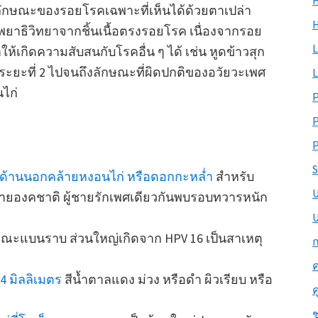
H
ลักษณะของรอยโรคเฉพาะที่เห็นได้ด้วยตาเปล่า
าธิวิทยาจากชิ้นเนื้อตรงรอยโรค เนื่องจากรอย
L
เกิดความสับสนกับโรคอื่น ๆ ได้ เช่น หูดข้าวสุก
ระยะที่ 2 ไปจนถึงลักษณะที่ผิดปกติของอวัยวะเพศ
L
นไก่
P
S
างด้านนอกคล้ายหงอนไก่ หรือดอกกะหล่ำ
สำหรับ
มปลายองคชาติ ผู้ชายรักเพศเดียวกันพบรอบทวารหนัก
U
ณะแบนราบ ส่วนใหญ่เกิดจาก HPV 16 เป็นสาเหตุ
ก
ค
4 มิลลิเมตร
สีน้ำตาลแดง ม่วง หรือดำ ผิวเรียบ หรือ
ค
ช