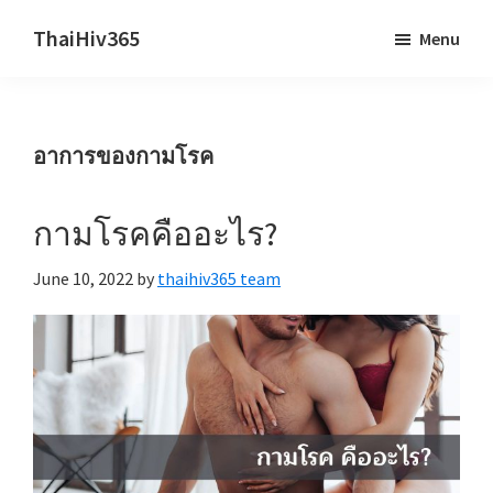
Skip
Skip
ThaiHiv365
Menu
to
to
Never
main
primary
leave
content
sidebar
someone
อาการของกามโรค
behind.
กามโรคคืออะไร?
June 10, 2022
by
thaihiv365 team