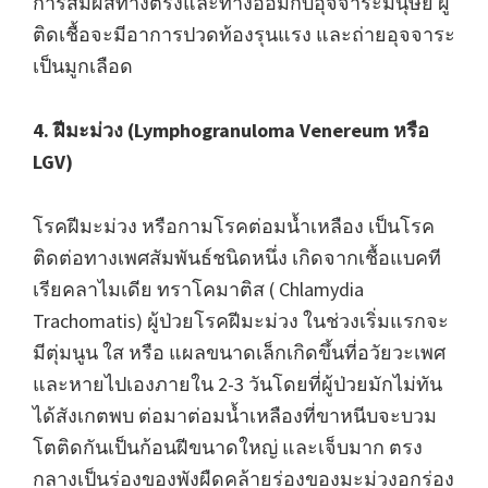
การสัมผัสทางตรงและทางอ้อมกับอุจจาระมนุษย์ ผู้
ติดเชื้อจะมีอาการปวดท้องรุนแรง และถ่ายอุจจาระ
เป็นมูกเลือด
4. ฝีมะม่วง (Lymphogranuloma Venereum หรือ
LGV)
โรคฝีมะม่วง หรือกามโรคต่อมน้ำเหลือง เป็นโรค
ติดต่อทางเพศสัมพันธ์ชนิดหนึ่ง เกิดจากเชื้อแบคที
เรียคลาไมเดีย ทราโคมาติส ( Chlamydia
Trachomatis) ผู้ป่วยโรคฝีมะม่วง ในช่วงเริ่มแรกจะ
มีตุ่มนูน ใส หรือ แผลขนาดเล็กเกิดขึ้นที่อวัยวะเพศ
และหายไปเองภายใน 2-3 วันโดยที่ผู้ป่วยมักไม่ทัน
ได้สังเกตพบ ต่อมาต่อมน้ำเหลืองที่ขาหนีบจะบวม
โตติดกันเป็นก้อนฝีขนาดใหญ่ และเจ็บมาก ตรง
กลางเป็นร่องของพังผืดคล้ายร่องของมะม่วงอกร่อง