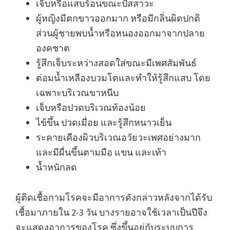
เจ็บหรือแสบร้อนขณะปัสสาวะ
ผู้หญิงมีตกขาวออกมาก หรือมีกลิ่นผิดปกติ
ส่วนผู้ชายพบน้ำหรือหนองออกมาจากปลาย
องคชาต
รู้สึกเจ็บระหว่างสอดใส่ขณะมีเพศสัมพันธ์
ต่อมน้ำเหลืองบวมโตและทำให้รู้สึกแสบ โดย
เฉพาะบริเวณขาหนีบ
เจ็บหรือปวดบริเวณท้องน้อย
ไข้ขึ้น ปวดเมื่อย และรู้สึกหนาวเย็น
ระคายเคืองผิวบริเวณอวัยวะเพศอย่างมาก
และมีผื่นขึ้นตามมือ แขน และเท้า
น้ำหนักลด
ผู้ติดเชื้อกามโรคจะมีอาการดังกล่าวหลังจากได้รับ
เชื้อมาภายใน 2-3 วัน บางรายอาจใช้เวลาเป็นปีจึง
จะแสดงอาการของโรค ซึ่งขึ้นอยู่กับระบบการ