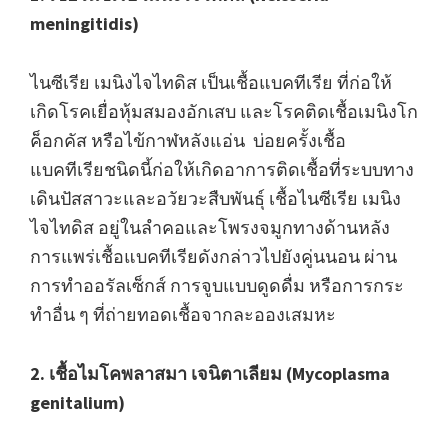
meningitidis)
ไนซีเรีย เมนิงไจไทดิส เป็นเชื้อแบคทีเรีย ที่ก่อให้
เกิดโรคเยื่อหุ้มสมองอักเสบ และโรคติดเชื้อเมนิงโก
ค็อกคัส หรือไข้กาฬหลังแอ่น บ่อยครั้งเชื้อ
แบคทีเรียชนิดนี้ก่อให้เกิดอาการติดเชื้อที่ระบบทาง
เดินปัสสาวะและอวัยวะสืบพันธุ์ เชื้อไนซีเรีย เมนิง
ไจไทดิส อยู่ในลำคอและโพรงจมูกทางด้านหลัง
การแพร่เชื้อแบคทีเรียดังกล่าวไปยังคู่นนอน ผ่าน
การทำออรัลเซ็กส์ การจูบแบบดูดดื่ม หรือการกระ
ทำอื่น ๆ ที่ถ่ายทอดเชื้อจากละอองเสมหะ
2. เชื้อไมโคพลาสมา เจนิตาเลียม (Mycoplasma
genitalium)