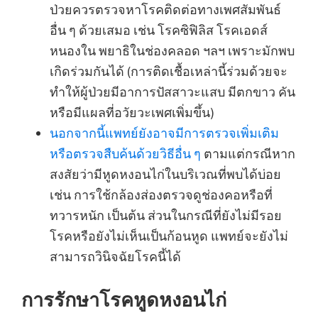
ป่วยควรตรวจหาโรคติดต่อทางเพศสัมพันธ์
อื่น ๆ ด้วยเสมอ เช่น โรคซิฟิลิส โรคเอดส์
หนองใน พยาธิในช่องคลอด ฯลฯ เพราะมักพบ
เกิดร่วมกันได้
(การติดเชื้อเหล่านี้ร่วมด้วยจะ
ทำให้ผู้ป่วยมีอาการปัสสาวะแสบ มีตกขาว คัน
หรือมีแผลที่อวัยวะเพศเพิ่มขึ้น)
นอกจากนี้แพทย์ยังอาจมีการตรวจเพิ่มเติม
หรือตรวจสืบค้นด้วยวิธีอื่น ๆ
ตามแต่กรณีหาก
สงสัยว่ามีหูดหงอนไก่ในบริเวณที่พบได้บ่อย
เช่น การใช้กล้องส่องตรวจดูช่องคอหรือที่
ทวารหนัก เป็นต้น ส่วนในกรณีที่ยังไม่มีรอย
โรคหรือยังไม่เห็นเป็นก้อนหูด แพทย์จะยังไม่
สามารถวินิจฉัยโรคนี้ได้
การรักษาโรคหูดหงอนไก่