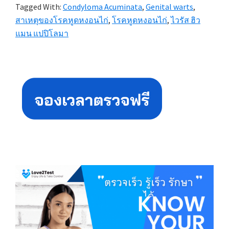
Tagged With:
Condyloma Acuminata
,
Genital warts
,
สาเหตุของโรคหูดหงอนไก่
,
โรคหูดหงอนไก่
,
ไวรัส ฮิว
แมน แปปิโลมา
Primary
Sidebar