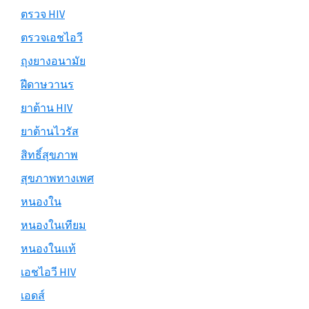
ตรวจ HIV
ตรวจเอชไอวี
ถุงยางอนามัย
ฝีดาษวานร
ยาต้าน HIV
ยาต้านไวรัส
สิทธิ์สุขภาพ
สุขภาพทางเพศ
หนองใน
หนองในเทียม
หนองในแท้
เอชไอวี HIV
เอดส์