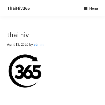
Skip
Skip
ThaiHiv365
Menu
to
to
Never
main
primary
leave
content
sidebar
someone
thai hiv
behind.
April 12, 2020
by
admin