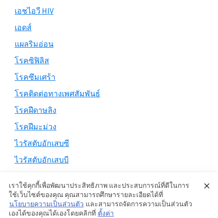
เอชไอวี HIV
เอดส์
แผลริมอ่อน
โรคซิฟิลิส
โรคซึมเศร้า
โรคติดต่อทางเพศสัมพันธ์
โรคฝีดาษลิง
โรคฝีมะม่วง
ไวรัสตับอักเสบซี
ไวรัสตับอักเสบบี
เราใช้คุกกี้เพื่อพัฒนาประสิทธิภาพ และประสบการณ์ที่ดีในการ
ใช้เว็บไซต์ของคุณ คุณสามารถศึกษารายละเอียดได้ที่
นโยบายความเป็นส่วนตัว
และสามารถจัดการความเป็นส่วนตัว
Copyright © 2026 ·
Genesis Sample
on
Genesis Framework
·
เองได้ของคุณได้เองโดยคลิกที่
ตั้งค่า
WordPress
·
Log in