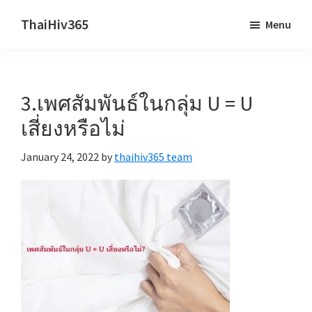
Skip
Skip
ThaiHiv365
Menu
to
to
Never
main
primary
leave
content
sidebar
someone
3.เพศสัมพันธ์ในกลุ่ม U = U
behind.
เสี่ยงหรือไม่
January 24, 2022
by
thaihiv365 team