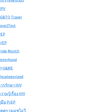
IV Prevention
HPV
GBTQ Travel
ove2Test
PEP
PrEP
ride Month
isterhood
U=U&ME
ncategorized
ารรักษา HIV
วามรู้เรื่อง HIV
ู่มือ PrEP
ุดตรวจเอชไอวี