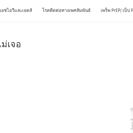
เอชไอวีและเอดส์
โรคติดต่อทางเพศสัมพันธ์
เพร็พ PrEP/ เป็ป 
ม่เจอ