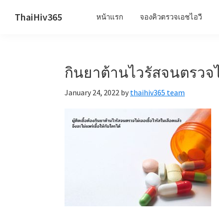
Skip
Skip
Skip
ThaiHiv365
หน้าแรก
จองคิวตรวจเอชไอวี
to
to
to
Never
primary
main
primary
leave
navigation
content
sidebar
someone
กินยาต้านไวรัสจนตรวจไ
behind.
January 24, 2022
by
thaihiv365 team