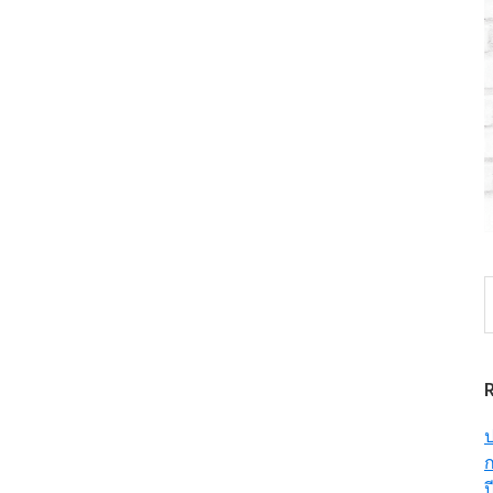
S
t
w
ป
ก
ป