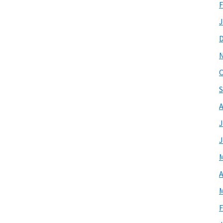
F
J
O
S
A
J
J
M
A
M
F