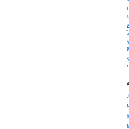
L
ก
ค
ร
ส
ร
J
M
A
M