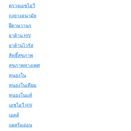
ตรวจเอชไอวี
ถุงยางอนามัย
ฝีดาษวานร
ยาต้าน HIV
ยาต้านไวรัส
สิทธิ์สุขภาพ
สุขภาพทางเพศ
หนองใน
หนองในเทียม
หนองในแท้
เอชไอวี HIV
เอดส์
แผลริมอ่อน