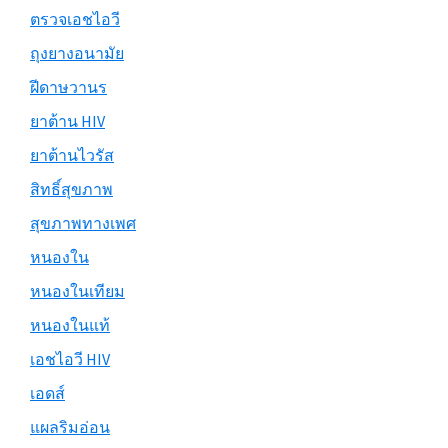
ตรวจเอชไอวี
ถุงยางอนามัย
ฝีดาษวานร
ยาต้าน HIV
ยาต้านไวรัส
สิทธิ์สุขภาพ
สุขภาพทางเพศ
หนองใน
หนองในเทียม
หนองในแท้
เอชไอวี HIV
เอดส์
แผลริมอ่อน