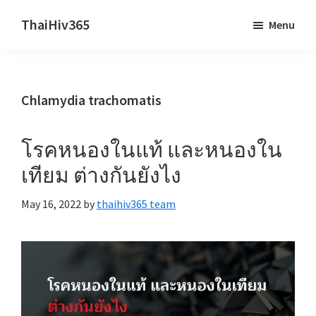
Skip
Skip
ThaiHiv365
Menu
to
to
Never
main
primary
leave
content
sidebar
someone
Chlamydia trachomatis
behind.
โรคหนองในแท้ และหนองใน
เทียม ต่างกันยังไง
May 16, 2022
by
thaihiv365 team