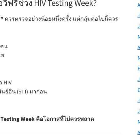
ีฟรีช่วง HIV Testing Week?
A
J
์”
ควรตรวจอย่างน้อยหนึ่งครั้ง แต่กลุ่มต่อไปนี้ควร
J
M
ายคน
A
มอ
M
F
J
อ HIV
นธ์อื่น (STI) มาก่อน
J
J
 Testing Week คือโอกาสที่ไม่ควรพลาด
M
A