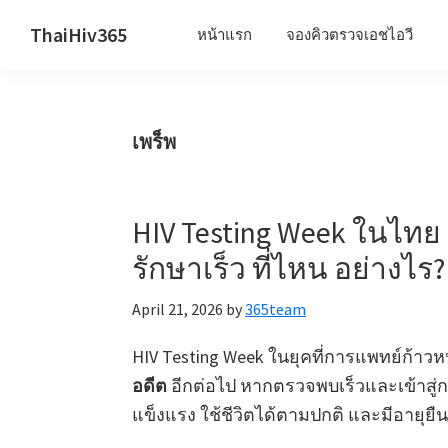
Skip
Skip
Skip
ThaiHiv365
หน้าแรก
จองคิวตรวจเอชไอวี
to
to
to
Never
primary
main
primary
leave
navigation
content
sidebar
someone
เพร็พ
behind.
HIV Testing Week ในไทย 2
รักษาเร็ว ที่ไหน อย่างไร?
April 21, 2026
by
365team
HIV Testing Week ในยุคที่การแพทย์ก้าว
อดีต
อีกต่อไป หากตรวจพบเร็วและเข้าสู่กา
แข็งแรง ใช้ชีวิตได้ตามปกติ และมีอายุยื