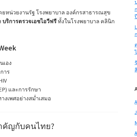
ป
ก
โดยหน่วยงานรัฐ โรงพยาบาล องค์กรสาธารณสุข
ป
ง
บริการตรวจเอชไอวีฟรี
ทั้งในโรงพยาบาล คลินิก
L
ก
ค
 Week
ตนเอง
ร
ส
าการ
HIV
/PEP) และการรักษา
างเพศอย่างสม่ำเสมอ
A
J
M
งสำคัญกับคนไทย?
A