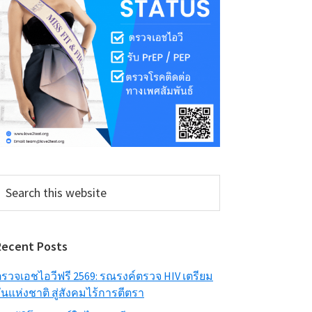
earch
his
ebsite
Recent Posts
รวจเอชไอวีฟรี 2569: รณรงค์ตรวจ HIV เตรียม
ันแห่งชาติ สู่สังคมไร้การตีตรา