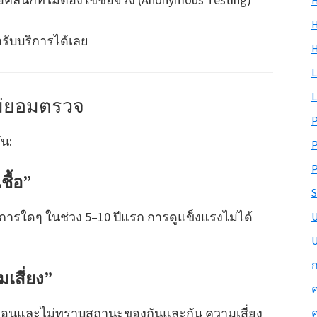
H
H
รับบริการได้เลย
L
L
ไม่ยอมตรวจ
ัน:
P
ชื้อ”
S
อาการใดๆ ในช่วง 5–10 ปีแรก การดูแข็งแรงไม่ได้
U
ก
เสี่ยง”
ค
าก่อนและไม่ทราบสถานะของกันและกัน ความเสี่ยง
ค