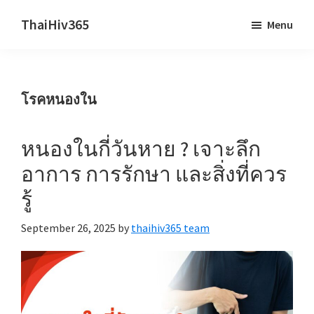
Skip
Skip
ThaiHiv365
Menu
to
to
Never
main
primary
leave
content
sidebar
someone
โรคหนองใน
behind.
หนองในกี่วันหาย ? เจาะลึก
อาการ การรักษา และสิ่งที่ควร
รู้
September 26, 2025
by
thaihiv365 team