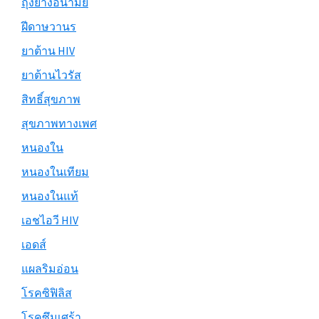
ถุงยางอนามัย
ฝีดาษวานร
ยาต้าน HIV
ยาต้านไวรัส
สิทธิ์สุขภาพ
สุขภาพทางเพศ
หนองใน
หนองในเทียม
หนองในแท้
เอชไอวี HIV
เอดส์
แผลริมอ่อน
โรคซิฟิลิส
โรคซึมเศร้า