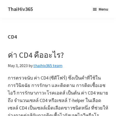
Skip
Skip
ThaiHiv365
Menu
to
to
Never
main
primary
leave
content
sidebar
someone
CD4
behind.
ค่า CD4 คืออะไร?
May 3, 2023
by
thaihiv365 team
การตรวจนับ ค่า CD4 (ซีดีโฟร์) ซึ่งเป็นคำที่ใช้ใน
การวินิจฉัย การรักษา และติดตาม การติดเชื้อเอช
ไอวี การรักษาภาวะโรคเอดส์ เป็นต้น ค่า CD4 หมาย
ถึง จำนวนเซลล์ CD4 หรือเซลล์ T-helper ในเลือด
เซลล์ CD4 เป็นเซลล์เม็ดเลือดขาวชนิดหนึ่ง ที่ช่วยให้
ร่างกายต่อสู้กับการติดเชื้อไวรัสเอชไอวีหรือโร