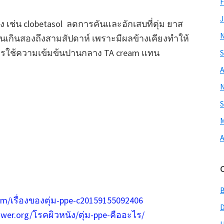
F
J
ูง เช่น clobetasol ลดการคันและอักเสบที่ตุ่ม ยาส
นเกินสองถึงสามสัปดาห์ เพราะมีผลข้างเคียงทำให้
าควรใช้ความเข้มข้นปานกลาง TA cream แทน
S
A
S
M
A
com/เรื่องของตุ่ม-ppe-c20159155092406
swer.org/โรคผิวหนัง/ตุ่ม-ppe-คืออะไร/