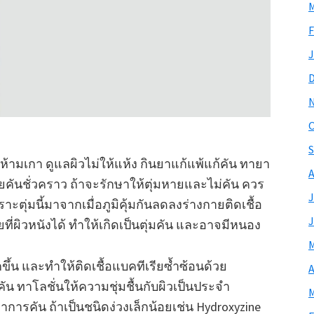
M
F
J
O
S
้ามเกา ดูแลผิวไม่ให้แห้ง กินยาแก้แพ้แก้คัน ทายา
A
ยคันชั่วคราว ถ้าจะรักษาให้ตุ่มหายและไม่คัน ควร
J
พราะตุ่มนี้มาจากเมื่อภูมิคุ้มกันลดลงร่างกายติดเชื้อ
J
ยที่ผิวหนังได้ ทำให้เกิดเป็นตุ่มคัน และอาจมีหนอง
M
ขึ้น และทำให้ติดเชื้อแบคทีเรียซ้ำซ้อนด้วย
A
ัน ทาโลชั่นให้ความชุ่มชื้นกับผิวเป็นประจำ
M
อาการคัน ถ้าเป็นชนิดง่วงเล็กน้อยเช่น Hydroxyzine