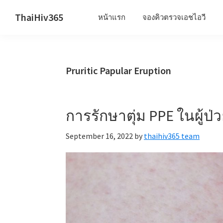
Skip
Skip
Skip
ThaiHiv365
หน้าแรก
จองคิวตรวจเอชไอวี
to
to
to
Never
primary
main
primary
leave
navigation
content
sidebar
someone
Pruritic Papular Eruption
behind.
การรักษาตุ่ม PPE ในผู้ป่ว
September 16, 2022
by
thaihiv365 team