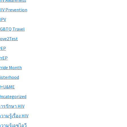
IV Awareness
IV Prevention
HPV
GBTQ Travel
ove2Test
PEP
PrEP
ride Month
isterhood
U=U&ME
ncategorized
ารรักษา HIV
วามรู้เรื่อง HIV
วามรู้เอชไอวี