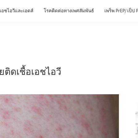
เอชไอวีและเอดส์
โรคติดต่อทางเพศสัมพันธ์
เพร็พ PrEP/ เป็ป 
ยติดเชื้อเอชไอวี