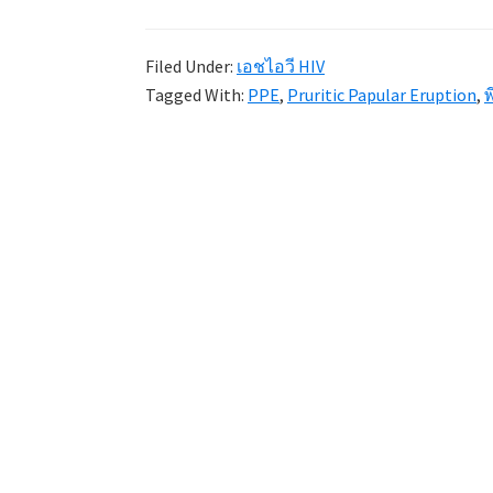
Filed Under:
เอชไอวี HIV
Tagged With:
PPE
,
Pruritic Papular Eruption
,
พ