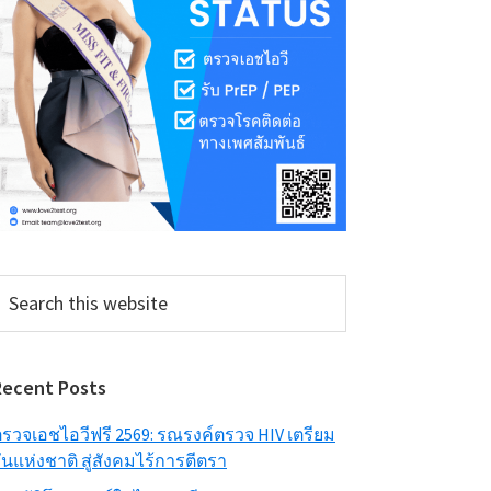
earch
his
ebsite
Recent Posts
รวจเอชไอวีฟรี 2569: รณรงค์ตรวจ HIV เตรียม
ันแห่งชาติ สู่สังคมไร้การตีตรา