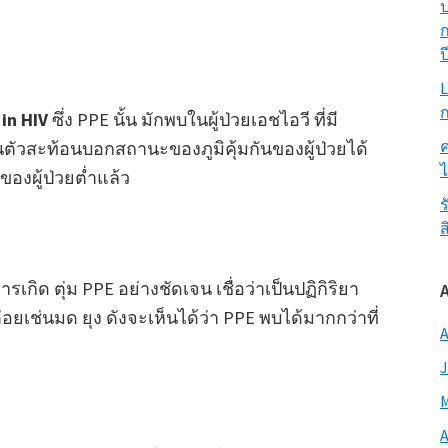
ป
ก
ป
L
ก
in HIV
ซึ่ง PPE นั้น มักพบในผู้ป่วยเอชไอวี ที่มี
ค
วสะท้อนบอกสถานะของภูมิคุ้มกันของผู้ป่วยได้
ของผู้ป่วยต่ำแล้ว
ร
ส
ิด ตุ่ม PPE อย่างชัดเจน เชื่อว่าเป็นปฏิกิริยา
ยเช่นมด ยุง ดังจะเห็นได้ว่า PPE พบได้มากกว่าที่
A
J
M
A