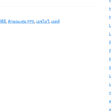
H
H
ีพีอี
,
ลักษณะตุ่ม PPE
,
เอชไอวี
,
เอดส์
L
L
P
S
U
ก
ค
ค