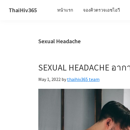
Skip
Skip
Skip
ThaiHiv365
หน้าแรก
จองคิวตรวจเอชไอวี
to
to
to
Never
primary
main
primary
leave
navigation
content
sidebar
someone
Sexual Headache
behind.
SEXUAL HEADACHE อาการ
May 1, 2022
by
thaihiv365 team