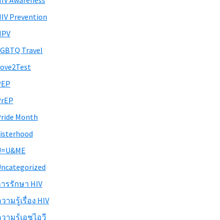
IV Awareness
IV Prevention
HPV
GBTQ Travel
ove2Test
PEP
PrEP
ride Month
isterhood
U=U&ME
ncategorized
ารรักษา HIV
วามรู้เรื่อง HIV
วามรู้เอชไอวี