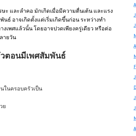
A
ษะ และลำคอ มักเกิดเมื่อมีความตื่นเต้น และแรง
J
ันธ์ อาจเกิดตั้งแต่เริ่มเกิดขึ้นก่อน ระหว่างทำ
J
งเพศแล้วนั้น โดยอาจปวดเพียงครู่เดียว หรือต่อ
M
หลายวัน
A
หัวตอนมี
เพศสัมพันธ์
M
F
J
ีคนในครอบครัวเป็น
J
้วย
J
M
A