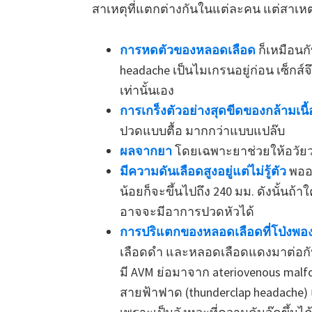
สาเหตุที่แตกต่างกันในแต่ละคน แต่สาเหตุ
การหดตัวของหลอดเลือด
ก็เหมือนก
headache เป็นไมเกรนอยู่ก่อน เซ็กส์
เท่านั้นเอง
การเกร็งตัวอย่างสุดขีดของกล้ามเนื้
ปวดแบบตื้อ มากกว่าแบบแปล๊บ
ผลจากยา
โดยเฉพาะยาช่วยให้อวัยวะเ
มีความดันเลือดสูงอยู่แต่ไม่รู้ตัว
พอออ
น้อยก็จะขึ้นไปถึง 240 มม. ดังนั้นถ้า
อาจจะมีอาการปวดหัวได้
การปริแตกของหลอดเลือดที่โป่งพอง
เลือดดำ และหลอดเลือดแดงมาต่อกัน
มี AVM ย่อมาจาก ateriovenous mal
สายฟ้าฟาด (thunderclap headache) 