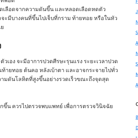
ที่พอดี
F
เลือดจากความดันขึ้น และหลอดเลือดหดตัว
J
จะมีบางคนที่ขึ้นไปเจ็บที่กราม ท้ายทอย หรือในหัว
ฉย
S
A
ง
ยตัวเอง จะมีอาการปวดศีรษะรุนแรง ระยะเวลาปวด
S
ท้ายทอย ต้นคอ หลังเบ้าตา และอาจกระจายไปทั่ว
M
วามดันโลหิตที่สูงขึ้นอย่างรวดเร็วขณะถึงจุดสุด
A
ขึ้น ควรไปตรวจพบแพทย์ เพื่อการตรวจวินิจฉัย