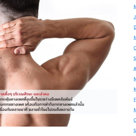
M
J
O
S
A
M
M
F
O
S