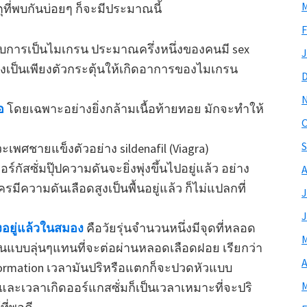
M
ที่พบกันบ่อยๆ ก็จะมีประมาณนี้
F
ับการเป็นไมเกรน ประมาณครึ่งหนึ่งของคนมี sex
J
จึงเป็นเพียงตัวกระตุ้นให้เกิดอาการของไมเกรน
อ
โดยเฉพาะอย่างยิ่งกล้ามเนื้อท้ายทอย มักจะทำให้
O
S
พศชายแข็งตัวอย่าง sildenafil (Viagra)
ร์กัสซั่มปุ๊ปความดันจะยิ่งพุ่งขึ้นไปอยู่แล้ว อย่าง
A
ใครมีความดันเลือดสูงเป็นพื้นอยู่แล้ว ก็ไม่แปลกที่
J
J
อยู่แล้วในสมอง
คือวัยรุ่นจำนวนหนึ่งมีจุดที่หลอด
M
แบบลุ่นๆแทนที่จะต่อผ่านหลอดเลือดฝอย เรียกว่า
A
formation เวลามันปริหรือแตกก็จะปวดหัวแบบ
M
และเวลาเกิดออร์แกสซั่มก็เป็นเวลาเหมาะที่จะปริ