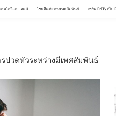
เอชไอวีและเอดส์
โรคติดต่อทางเพศสัมพันธ์
เพร็พ PrEP/ เป็ป 
ปวดหัวระหว่างมีเพศสัมพันธ์