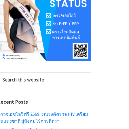
earch
his
ebsite
Recent Posts
รวจเอชไอวีฟรี 2569: รณรงค์ตรวจ HIV เตรียม
ันแห่งชาติ สู่สังคมไร้การตีตรา