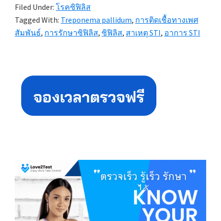
Filed Under:
โรคซิฟิลิส
Tagged With:
Treponema pallidum
,
การติดเชื้อทางเพศ
สัมพันธ์
,
การรักษาซิฟิลิส
,
ซิฟิลิส
,
สาเหตุ STI
,
อาการ STI
Primary
Sidebar