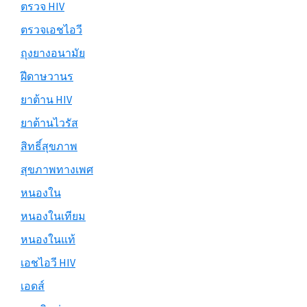
ตรวจ HIV
ตรวจเอชไอวี
ถุงยางอนามัย
ฝีดาษวานร
ยาต้าน HIV
ยาต้านไวรัส
สิทธิ์สุขภาพ
สุขภาพทางเพศ
หนองใน
หนองในเทียม
หนองในแท้
เอชไอวี HIV
เอดส์