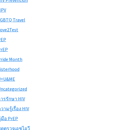
IV Prevention
HPV
GBTQ Travel
ove2Test
PEP
PrEP
ride Month
isterhood
U=U&ME
ncategorized
ารรักษา HIV
วามรู้เรื่อง HIV
ู่มือ PrEP
ุดตรวจเอชไอวี