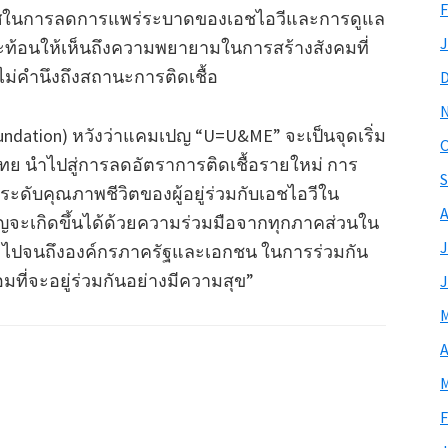
F
ในการลดการแพร่ระบาดของเอชไอวีและการดูแล
J
้สะท้อนให้เห็นถึงความพยายามในการสร้างสังคมที่
ม่คำนึงถึงสถานะการติดเชื้อ
Foundation) หวังว่าแคมเปญ “U=U&ME” จะเป็นจุดเริ่ม
O
ย นำไปสู่การลดอัตราการติดเชื้อรายใหม่ การ
S
ะดับคุณภาพชีวิตของผู้อยู่ร่วมกับเอชไอวีใน
A
ญจะเกิดขึ้นได้ด้วยความร่วมมือจากทุกภาคส่วนใน
J
ชน ไปจนถึงองค์กรภาครัฐและเอกชน ในการร่วมกัน
อมที่จะอยู่ร่วมกันอย่างมีความสุข”
J
M
A
M
F