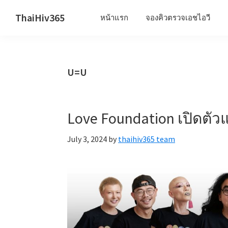
Skip
Skip
Skip
ThaiHiv365
หน้าแรก
จองคิวตรวจเอชไอวี
to
to
to
Never
primary
main
primary
leave
navigation
content
sidebar
someone
U=U
behind.
Love Foundation เปิดต
July 3, 2024
by
thaihiv365 team