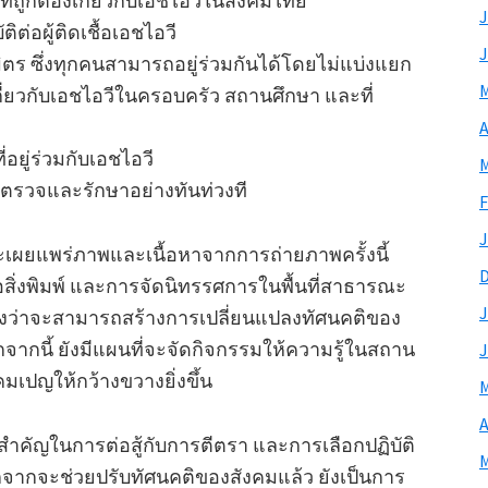
ถูกต้องเกี่ยวกับเอชไอวีในสังคมไทย
J
่อผู้ติดเชื้อเอชไอวี
J
มิตร ซึ่งทุกคนสามารถอยู่ร่วมกันได้โดยไม่แบ่งแยก
M
กี่ยวกับเอชไอวีในครอบครัว สถานศึกษา และที่
A
่อยู่ร่วมกับเอชไอวี
M
บการตรวจและรักษาอย่างทันท่วงที
F
J
ที่จะเผยแพร่ภาพและเนื้อหาจากการถ่ายภาพครั้งนี้
ื่อสิ่งพิมพ์ และการจัดนิทรรศการในพื้นที่สาธารณะ
J
วังว่าจะสามารถสร้างการเปลี่ยนแปลงทัศนคติของ
กจากนี้ ยังมีแผนที่จะจัดกิจกรรมให้ความรู้ในสถาน
J
เปญให้กว้างขวางยิ่งขึ้น
M
A
าวสำคัญในการต่อสู้กับการตีตรา และการเลือกปฏิบัติ
M
อกจากจะช่วยปรับทัศนคติของสังคมแล้ว ยังเป็นการ