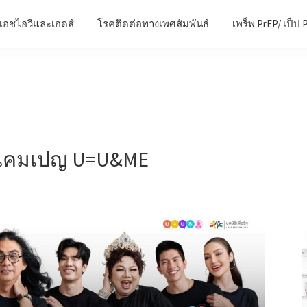
เอชไอวีและเอดส์
โรคติดต่อทางเพศสัมพันธ์
เพร็พ PrEP/ เป็ป 
ัวแคมเปญ U=U&ME