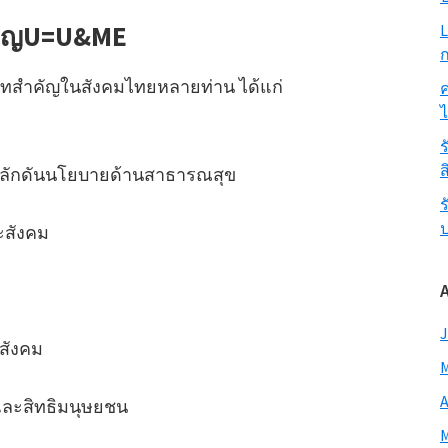
มเปญU=U&ME
L
ก
บทบาทสำคัญในสังคมไทยหลายท่าน ได้แก่
ค
ร
ส
ผลักดันนโยบายด้านสาธารณสุข
ร
ละสังคม
J
สังคม
M
A
 และสิทธิมนุษยชน
M