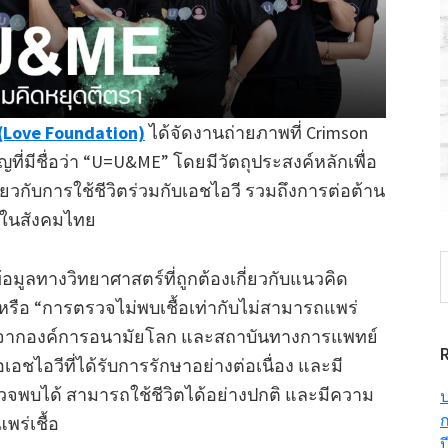
ัก (Love Foundation)
ได้จัดงานถ่ายภาพที่ Crimson
่มีชื่อว่า “U=U&ME” โดยมีวัตถุประสงค์หลักเพื่อ
่ยวกับการใช้ชีวิตร่วมกับเอชไอวี รวมถึงการต่อต้าน
้อในสังคมไทย
S
มูลทางวิทยาศาสตร์ที่ถูกต้องเกี่ยวกับแนวคิด
t
 หรือ “การตรวจไม่พบเชื้อเท่ากับไม่สามารถแพร่
w
อมรับจากองค์การอนามัยโลก และสถาบันทางการแพทย์
ชื้อเอชไอวีที่ได้รับการรักษาอย่างต่อเนื่อง และมี
จพบได้ สามารถใช้ชีวิตได้อย่างปกติ และมีความ
ป
ก
พร่เชื้อ
ป