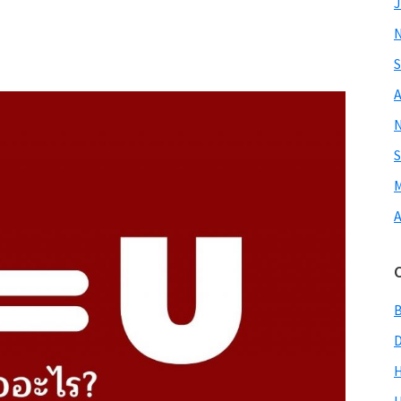
J
S
A
S
M
A
H