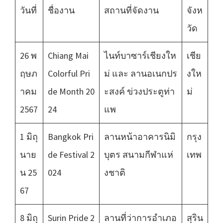
วันที่
ชื่องาน
สถานที่จัดงาน
จังห
วัด
26 พ
Chiang Mai
ไนท์บาซาร์เชียงให
เชีย
ฤษภ
Colorful Pri
ม่ และ ลานอเนกปร
งให
าคม
de Month 20
ะสงค์ ข่วงประตูท่า
ม่
2567
24
แพ
1 มิถุ
Bangkok Pri
ลานหน้าอาคารนิมิ
กรุง
นาย
de Festival 2
บุตร สนามกีฬาแห่
เทพ
น 25
024
งชาติ
67
8 มิถุ
Surin Pride 2
ลานที่ว่าการอำเภอ
สุริน