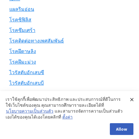
แผลริมอ่อน
โรคซิฟิลิส
โรคซึมเศร้า
โรคติดต่อทางเพศสัมพันธ์
โรคฝีดาษลิง
โรคฝีมะม่วง
ไวรัสตับอักเสบซี
ไวรัสตับอักเสบบี
เราใช้คุกกี้เพื่อพัฒนาประสิทธิภาพ และประสบการณ์ที่ดีในการ
ใช้เว็บไซต์ของคุณ คุณสามารถศึกษารายละเอียดได้ที่
นโยบายความเป็นส่วนตัว
และสามารถจัดการความเป็นส่วนตัว
Copyright © 2026 ·
Genesis Sample
on
Genesis Framework
·
เองได้ของคุณได้เองโดยคลิกที่
ตั้งค่า
WordPress
·
Log in
Allow