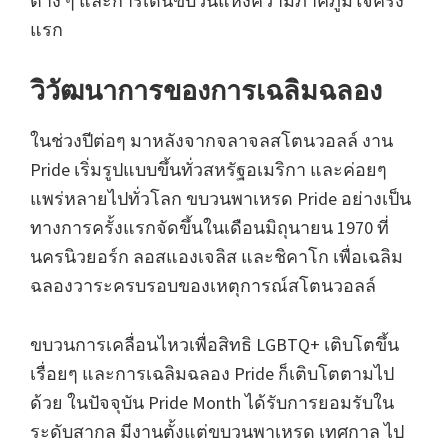
ต่าง ๆ และการเดินขบวนแห่งความภาคภูมิใจครั้ง
แรก
วิวัฒนาการของการเฉลิมฉลอง
ในช่วงปีต่อๆ มาหลังจากจลาจลสโตนวอลล์ งาน
Pride เริ่มรูปแบบขึ้นทั่วสหรัฐอเมริกา และค่อยๆ
แพร่หลายไปทั่วโลก ขบวนพาเหรด Pride อย่างเป็น
ทางการครั้งแรกจัดขึ้นในเดือนมิถุนายน 1970 ที่
นครนิวยอร์ก ลอสแองเจลิส และชิคาโก เพื่อเฉลิม
ฉลองวาระครบรอบของเหตุการณ์สโตนวอลล์
ขบวนการเคลื่อนไหวเพื่อสิทธิ LGBTQ+ เติบโตขึ้น
เรื่อยๆ และการเฉลิมฉลอง Pride ก็เติบโตตามไป
ด้วย ในปัจจุบัน Pride Month ได้รับการยอมรับใน
ระดับสากล มีงานตั้งแต่ขบวนพาเหรด เทศกาล ไป