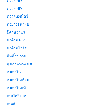
ตรวจ HIV
ตรวจ HIV
ตรวจเอชไอวี
ถุงยางอนามัย
ฝีดาษวานร
ยาต้าน HIV
ยาต้านไวรัส
สิทธิ์สุขภาพ
สุขภาพทางเพศ
หนองใน
หนองในเทียม
หนองในแท้
เอชไอวี HIV
เอดส์