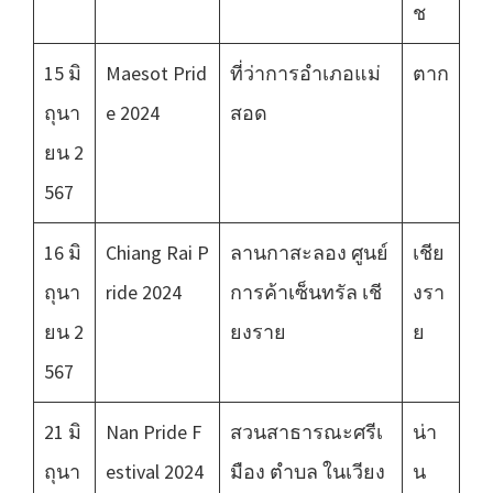
ช
15 มิ
Maesot Prid
ที่ว่าการอำเภอแม่
ตาก
ถุนา
e 2024
สอด
ยน 2
567
16 มิ
Chiang Rai P
ลานกาสะลอง ศูนย์
เชีย
ถุนา
ride 2024
การค้าเซ็นทรัล เชี
งรา
ยน 2
ยงราย
ย
567
21 มิ
Nan Pride F
สวนสาธารณะศรีเ
น่า
ถุนา
estival 2024
มือง ตำบล ในเวียง
น