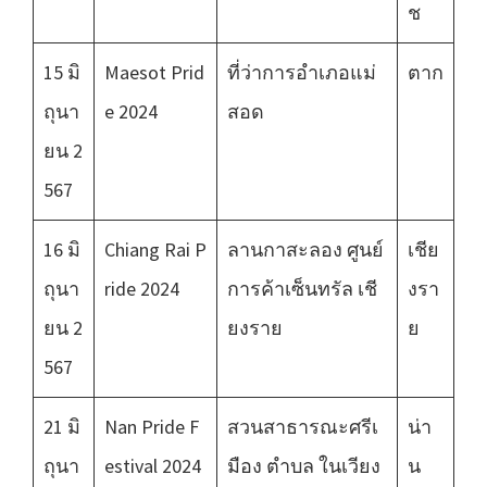
ช
15 มิ
Maesot Prid
ที่ว่าการอำเภอแม่
ตาก
ถุนา
e 2024
สอด
ยน 2
567
16 มิ
Chiang Rai P
ลานกาสะลอง ศูนย์
เชีย
ถุนา
ride 2024
การค้าเซ็นทรัล เชี
งรา
ยน 2
ยงราย
ย
567
21 มิ
Nan Pride F
สวนสาธารณะศรีเ
น่า
ถุนา
estival 2024
มือง ตำบล ในเวียง
น