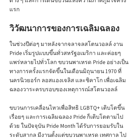
ต่าง ๆ และการเดินขบวนแห่งความภาคภูมิใจครั้ง
แรก
วิวัฒนาการของการเฉลิมฉลอง
ในช่วงปีต่อๆ มาหลังจากจลาจลสโตนวอลล์ งาน
Pride เริ่มรูปแบบขึ้นทั่วสหรัฐอเมริกา และค่อยๆ
แพร่หลายไปทั่วโลก ขบวนพาเหรด Pride อย่างเป็น
ทางการครั้งแรกจัดขึ้นในเดือนมิถุนายน 1970 ที่
นครนิวยอร์ก ลอสแองเจลิส และชิคาโก เพื่อเฉลิม
ฉลองวาระครบรอบของเหตุการณ์สโตนวอลล์
ขบวนการเคลื่อนไหวเพื่อสิทธิ LGBTQ+ เติบโตขึ้น
เรื่อยๆ และการเฉลิมฉลอง Pride ก็เติบโตตามไป
ด้วย ในปัจจุบัน Pride Month ได้รับการยอมรับใน
ระดับสากล มีงานตั้งแต่ขบวนพาเหรด เทศกาล ไป