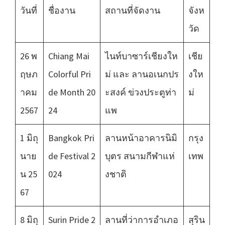
วันที่
ชื่องาน
สถานที่จัดงาน
จังห
วัด
26 พ
Chiang Mai
ไนท์บาซาร์เชียงให
เชีย
ฤษภ
Colorful Pri
ม่ และ ลานอเนกปร
งให
าคม
de Month 20
ะสงค์ ข่วงประตูท่า
ม่
2567
24
แพ
1 มิถุ
Bangkok Pri
ลานหน้าอาคารนิมิ
กรุง
นาย
de Festival 2
บุตร สนามกีฬาแห่
เทพ
น 25
024
งชาติ
67
8 มิถุ
Surin Pride 2
ลานที่ว่าการอำเภอ
สุริน