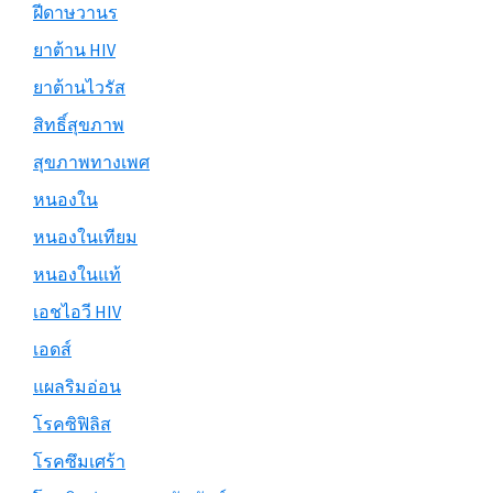
ฝีดาษวานร
ยาต้าน HIV
ยาต้านไวรัส
สิทธิ์สุขภาพ
สุขภาพทางเพศ
หนองใน
หนองในเทียม
หนองในแท้
เอชไอวี HIV
เอดส์
แผลริมอ่อน
โรคซิฟิลิส
โรคซึมเศร้า